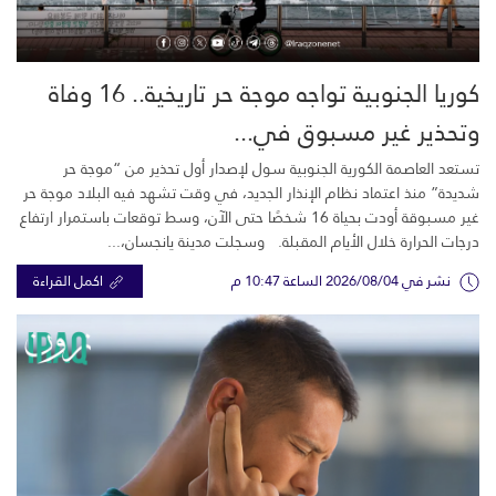
كوريا الجنوبية تواجه موجة حر تاريخية.. 16 وفاة
وتحذير غير مسبوق في...
تستعد العاصمة الكورية الجنوبية سول لإصدار أول تحذير من “موجة حر
شديدة” منذ اعتماد نظام الإنذار الجديد، في وقت تشهد فيه البلاد موجة حر
غير مسبوقة أودت بحياة 16 شخصًا حتى الآن، وسط توقعات باستمرار ارتفاع
درجات الحرارة خلال الأيام المقبلة. وسجلت مدينة يانجسان،...
نشر في 2026/08/04 الساعة 10:47 م
اكمل القراءة