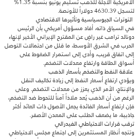
الأمريكية الآجلة للذهب تسليم يونيو بنسبة 1.35%
لتسجل 4630.39 دولاراً للأونصة.
التوترات الجيوسياسية وتأثيرها الاقتصادي
في السياق ذاته، أفاد مسؤول أمريكي بأن الرئيس
دونالد ترامب
غير راضٍ عن المقترح الإيراني الأخير لإنهاء
الحرب في الشرق الأوسط، ما قلل من احتمالات التوصل
إلى اتفاق قريب، وأدى إلى استمرار الضغوط على
أسواق الطاقة وارتفاع معدلات التضخم.
علاقة النفط والتضخم بأسعار الذهب
ويؤدي ارتفاع أسعار النفط إلى زيادة تكاليف النقل
والإنتاج، الأمر الذي يعزز من معدلات التضخم. وعلى
الرغم من أن الذهب يُعد ملاذاً آمناً للتحوط ضد التضخم،
فإن ارتفاع أسعار الفائدة يجعل الأصول ذات العائد أكثر
جاذبية، ما يضعف الطلب على المعدن الأصفر.
ترقب قرارات الاحتياطي الفيدرالي
وتتجه أنظار المستثمرين إلى اجتماع
مجلس الاحتياطي