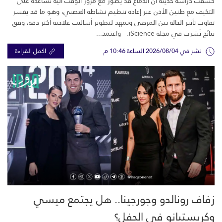
كشفت دراسة حديثة أن الدماغ قد يطوّر مع مرور الوقت آلية تساعده على
التكيف مع طنين الأذن عبر إعادة تنظيم نشاطه العصبي، وهو ما قد يفسر
تفاوت تأثير الحالة بين المرضى ويمهد لتطوير أساليب علاجية أكثر دقة، وفق
نتائج نُشرت في مجلة iScience. واعتمد...
نشر في 2026/08/04 الساعة 10:46 م
اكمل القراءة
زفاف رونالدو وجورجينا.. هل يجتمع ميسي
وكريستيانو في الحفل؟