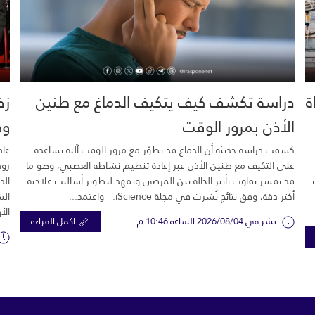
خية.. 16 وفاة
دراسة تكشف كيف يتكيف الدماغ مع طنين
زف
الأذن بمرور الوقت
وك
كشفت دراسة حديثة أن الدماغ قد يطوّر مع مرور الوقت آلية تساعده
عاد
على التكيف مع طنين الأذن عبر إعادة تنظيم نشاطه العصبي، وهو ما
رود
قد يفسر تفاوت تأثير الحالة بين المرضى ويمهد لتطوير أساليب علاجية
الذ
أكثر دقة، وفق نتائج نُشرت في مجلة iScience. واعتمد...
الش
الأ
نشر في 2026/08/04 الساعة 10:46 م
اكمل القراءة