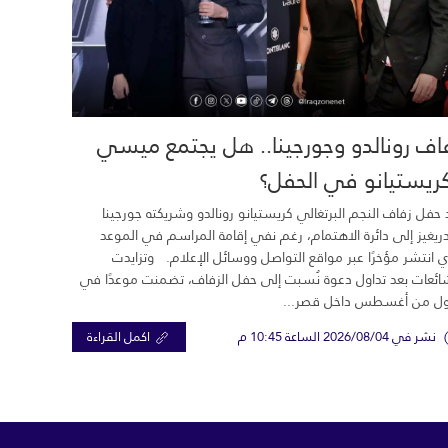
اف رونالدو وجورجينا.. هل يجتمع ميسي
ريستيانو في الحفل؟
 حفل زفاف النجم البرتغالي كريستيانو رونالدو وشريكته جورجينا
ريغيز إلى دائرة الاهتمام، رغم نفي إقامة المراسم في الموعد
ي انتشر مؤخرًا عبر مواقع التواصل ووسائل الإعلام. وتزايدت
ائعات بعد تداول دعوة نُسبت إلى حفل الزفاف، تضمنت موعدًا في
ول من أغسطس داخل قصر...
نشر في 2026/08/04 الساعة 10:45 م
اكمل القراءة