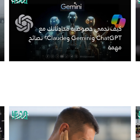
كيف تحمي خصوصية محادثاتك مع
ChatGPT وGemini وClaude؟ نصائح
مهمة