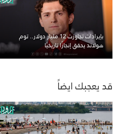
بإيرادات تجاوزت 12 مليار دولار.. توم
هولاند يحقق إنجازًا تاريخيًا
قد يعجبك ايضاً