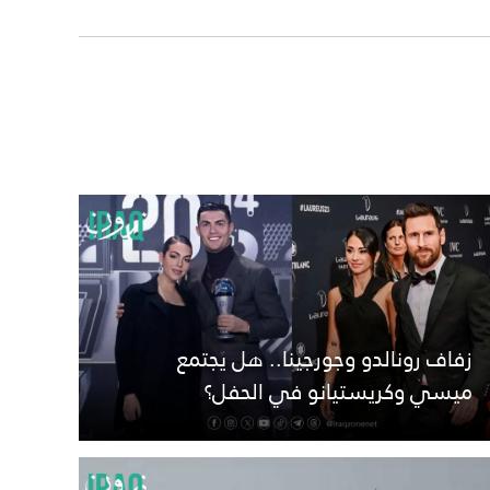
زفاف رونالدو وجورجينا.. هل يجتمع
ميسي وكريستيانو في الحفل؟