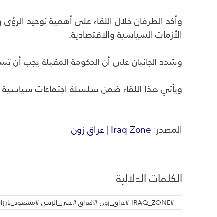
وأكد الطرفان خلال اللقاء على أهمية توحيد الرؤى
الأزمات السياسية والاقتصادية.
وشدد الجانبان على أن الحكومة المقبلة يجب أن ت
ويأتي هذا اللقاء ضمن سلسلة اجتماعات سياسية مت
المصدر:
Iraq Zone | عراق زون
الكلمات الدلالية
#IRAQ_ZONE #عراق_زون #العراق #علي_الزيدي #مسعود_بارزاني #أربيل #تشكيل_الحكومة #السياسة_العراقية #الإطار_التنسيقي #أخبار_العراق