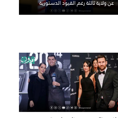
عن ولاية ثالثة رغم القيود الدستورية