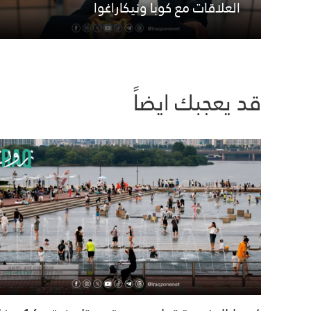
العلاقات مع كوبا ونيكاراغوا
قد يعجبك ايضاً