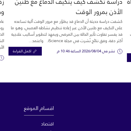
خية.. 16 وفاة
دراسة تكشف كيف يتكيف الدماغ مع طنين
زف
الأذن بمرور الوقت
وك
كشفت دراسة حديثة أن الدماغ قد يطوّر مع مرور الوقت آلية تساعده
عاد
على التكيف مع طنين الأذن عبر إعادة تنظيم نشاطه العصبي، وهو ما
رود
قد يفسر تفاوت تأثير الحالة بين المرضى ويمهد لتطوير أساليب علاجية
الذ
أكثر دقة، وفق نتائج نُشرت في مجلة iScience. واعتمد...
الش
الأ
نشر في 2026/08/04 الساعة 10:46 م
اكمل القراءة
اقسام الموقع
اقتصاد