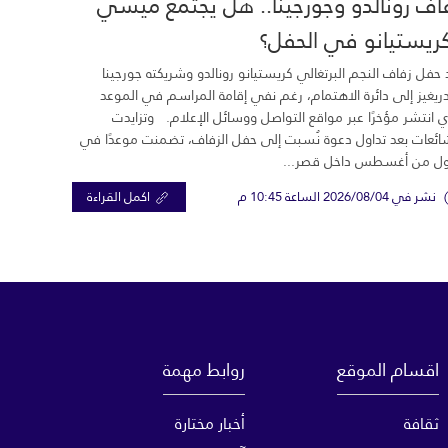
اف رونالدو وجورجينا.. هل يجتمع ميسي
ريستيانو في الحفل؟
 حفل زفاف النجم البرتغالي كريستيانو رونالدو وشريكته جورجينا
ريغيز إلى دائرة الاهتمام، رغم نفي إقامة المراسم في الموعد
ي انتشر مؤخرًا عبر مواقع التواصل ووسائل الإعلام. وتزايدت
ائعات بعد تداول دعوة نُسبت إلى حفل الزفاف، تضمنت موعدًا في
ول من أغسطس داخل قصر...
نشر في 2026/08/04 الساعة 10:45 م
اكمل القراءة
اقسام الموقع
روابط مهمة
ثقافة
أخبار مختارة