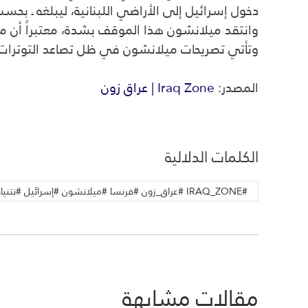
دخول إسرائيل إلى الأراضي اللبنانية، ليبلغه ـ بحسب
وانتقد ميلانشون هذا الموقف بشدة، معتبراً أن م
وتأتي تصريحات ميلانشون في ظل تصاعد التوترات ا
المصدر:
Iraq Zone | عراق زون
الكلمات الدلالية
#IRAQ_ZONE #عراق_زون #فرنسا #ميلانشون #إسرائيل #نتنياهو #لبنان #الأمم_المتحدة #الشرق_الأوسط #أخبار_عالمية
مقالات مشابهة