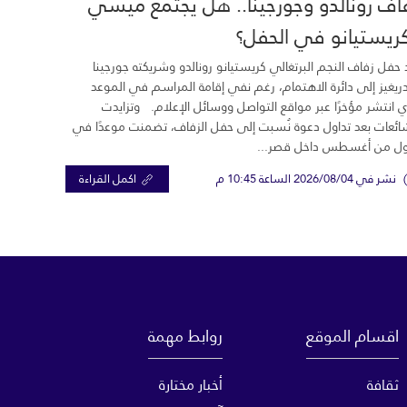
اف رونالدو وجورجينا.. هل يجتمع ميسي
ريستيانو في الحفل؟
 حفل زفاف النجم البرتغالي كريستيانو رونالدو وشريكته جورجينا
ريغيز إلى دائرة الاهتمام، رغم نفي إقامة المراسم في الموعد
ي انتشر مؤخرًا عبر مواقع التواصل ووسائل الإعلام. وتزايدت
ائعات بعد تداول دعوة نُسبت إلى حفل الزفاف، تضمنت موعدًا في
ول من أغسطس داخل قصر...
نشر في 2026/08/04 الساعة 10:45 م
اكمل القراءة
اقسام الموقع
روابط مهمة
ثقافة
أخبار مختارة