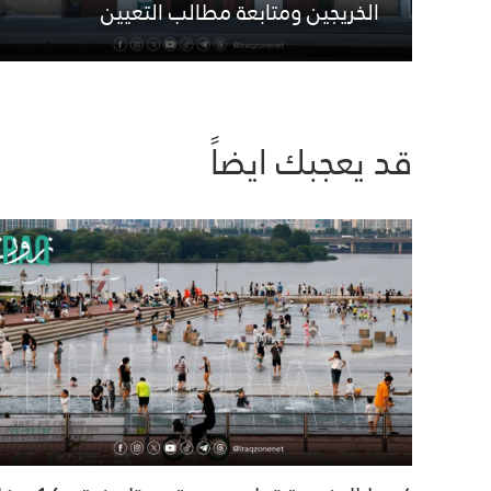
الخريجين ومتابعة مطالب التعيين
قد يعجبك ايضاً