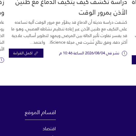
خية.. 16 وفاة
دراسة تكشف كيف يتكيف الدماغ مع طنين
زف
الأذن بمرور الوقت
وك
كشفت دراسة حديثة أن الدماغ قد يطوّر مع مرور الوقت آلية تساعده
عاد
على التكيف مع طنين الأذن عبر إعادة تنظيم نشاطه العصبي، وهو ما
رود
قد يفسر تفاوت تأثير الحالة بين المرضى ويمهد لتطوير أساليب علاجية
الذ
أكثر دقة، وفق نتائج نُشرت في مجلة iScience. واعتمد...
الش
الأ
نشر في 2026/08/04 الساعة 10:46 م
اكمل القراءة
اقسام الموقع
اقتصاد