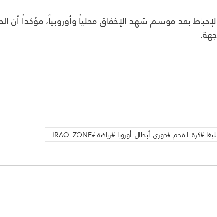
حباط بعد موسم شهد الإخفاق محلياً وأوروبياً، مؤكداً أن الحل
جهة.
#كرة_القدم #دوري_أبطال_أوروبا #رياضة #IRAQ_ZONE