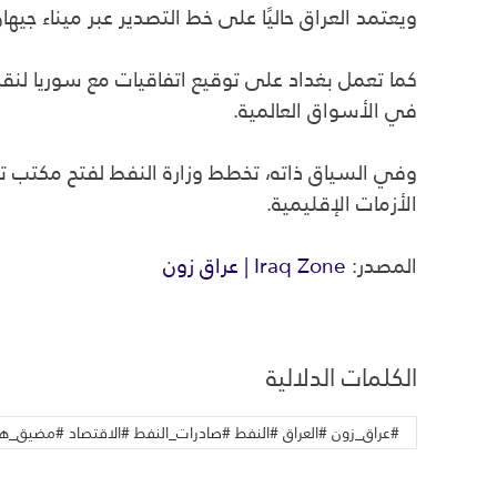
ويعتمد العراق حاليًا على خط التصدير عبر ميناء جيه
كما تعمل بغداد على توقيع اتفاقيات مع سوريا لنق
في الأسواق العالمية.
وفي السياق ذاته، تخطط وزارة النفط لفتح مكتب تم
الأزمات الإقليمية.
المصدر:
Iraq Zone | عراق زون
الكلمات الدلالية
#عراق_زون #العراق #النفط #صادرات_النفط #الاقتصاد #مضيق_هرم