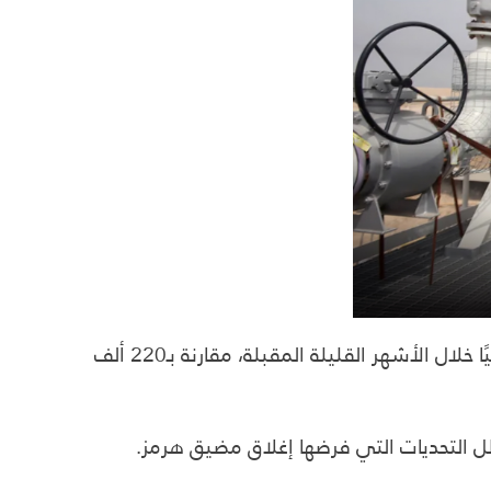
يستعد العراق لزيادة صادراته من النفط الخام عبر خطوط الأنابيب بشكل كبير، لتصل إلى نحو 770 ألف برميل يوميًا خلال الأشهر القليلة المقبلة، مقارنة بـ220 ألف
 التحديات التي فرضها إغلاق مضيق هرمز.