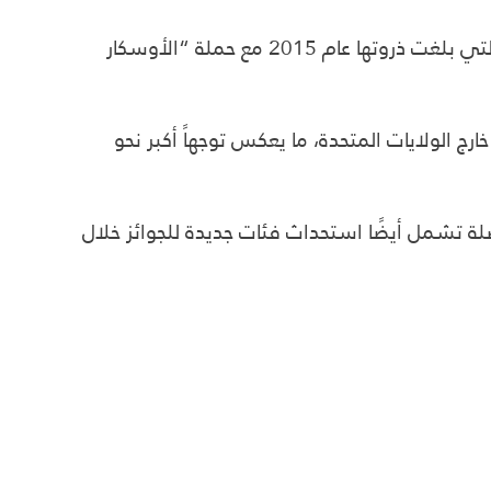
وتأتي هذه الخطوة ضمن جهود مستمرة لمعالجة الانتقادات السابقة المتعلقة بضعف التنوع داخل الأكاديمية، والتي بلغت ذروتها عام 2015 مع حملة “الأوسكار
 42% من الأعضاء الجدد من النساء، و56% من خلفيات عرقية متنوعة، إضافة إلى 53% من خارج الولايات المتحدة، ما يعكس توجهاً أكبر نحو
ي ظل تغييرات متواصلة تشمل أيضًا استحداث فئات جديدة للجوائز خلال