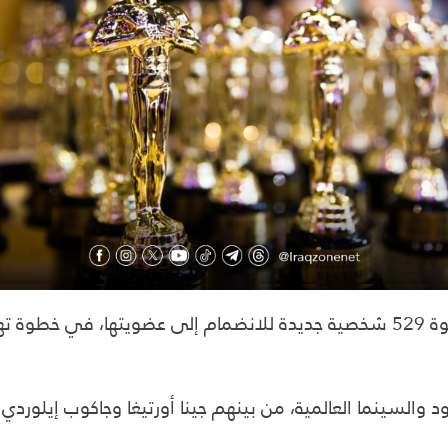
أعلنت أكاديمية فنون وعلوم الصور المتحركة عن دعوة 529 شخصية جديدة للانضمام 
 والسينما العالمية، من بينهم جينا أورتيغا وجاكوب إيلوردي 