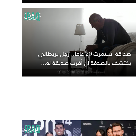
صداقة استمرت 20 عامًا.. رجل بريطاني
يكتشف بالصدفة أن أقرب صديقة له...