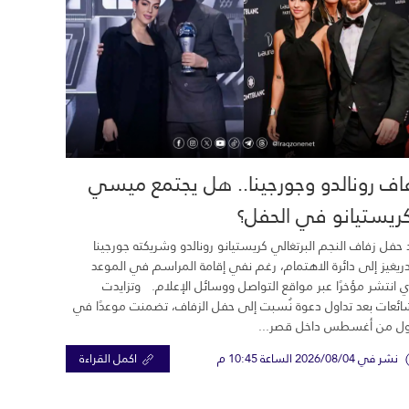
اف رونالدو وجورجينا.. هل يجتمع ميسي
ريستيانو في الحفل؟
 حفل زفاف النجم البرتغالي كريستيانو رونالدو وشريكته جورجينا
ريغيز إلى دائرة الاهتمام، رغم نفي إقامة المراسم في الموعد
ي انتشر مؤخرًا عبر مواقع التواصل ووسائل الإعلام. وتزايدت
ائعات بعد تداول دعوة نُسبت إلى حفل الزفاف، تضمنت موعدًا في
ول من أغسطس داخل قصر...
نشر في 2026/08/04 الساعة 10:45 م
اكمل القراءة