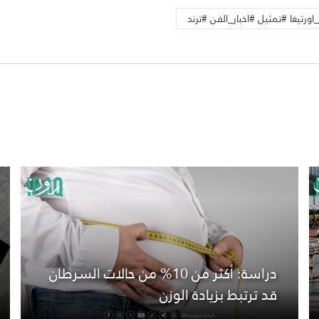
رتيغا #تمثيل #اخبار_الفن #ترند
دراسة: أكثر من 10% من حالات السرطان
قد ترتبط بزيادة الوزن