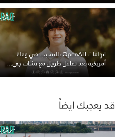
اتهامات لـOpenAI بالتسبب في وفاة
أمريكية بعد تفاعل طويل مع تشات جي...
قد يعجبك ايضاً