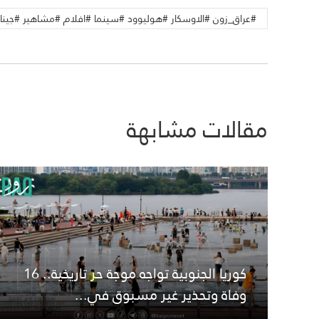
#عراق_زون #الاوسكار #هوليوود #سينما #افلام #مشاهير #جينا_او
مقالات مشابهة
كوريا الجنوبية تواجه موجة حر تاريخية.. 16
وفاة وتحذير غير مسبوق في...