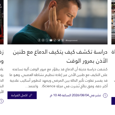
خية.. 16 وفاة
دراسة تكشف كيف يتكيف الدماغ مع طنين
زف
الأذن بمرور الوقت
وك
كشفت دراسة حديثة أن الدماغ قد يطوّر مع مرور الوقت آلية تساعده
عاد
على التكيف مع طنين الأذن عبر إعادة تنظيم نشاطه العصبي، وهو ما
رود
قد يفسر تفاوت تأثير الحالة بين المرضى ويمهد لتطوير أساليب علاجية
الذ
أكثر دقة، وفق نتائج نُشرت في مجلة iScience. واعتمد...
الش
الأ
نشر في 2026/08/04 الساعة 10:46 م
اكمل القراءة