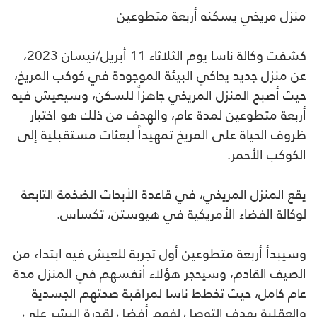
منزل مريخي يسكنه أربعة متطوعين
كشفت وكالة ناسا يوم الثلاثاء 11 أبريل/نيسان 2023،
عن منزل جديد يحاكي البيئة الموجودة في كوكب المريخ،
حيث أصبح المنزل المريخي جاهزاً للسكن، وسيعيش فيه
أربعة متطوعين لمدة عام، والهدف من ذلك هو اختبار
ظروف الحياة على المريخ تمهيداً لبعثات مستقبلية إلى
الكوكب الأحمر.
يقع المنزل المريخي، في قاعدة الأبحاث الضخمة التابعة
ل‍وكالة الفضاء الأمريكية في هيوستن، تكساس.
وسيبدأ أربعة متطوعين أول تجربة للعيش فيه ابتداء من
الصيف القادم، وسيحجر هؤلاء أنفسهم في المنزل مدة
عام كامل، حيث تخطط ناسا لمراقبة صحتهم الجسدية
والعقلية بهدف التوصل لفهم أفضل لقدرة البشر على