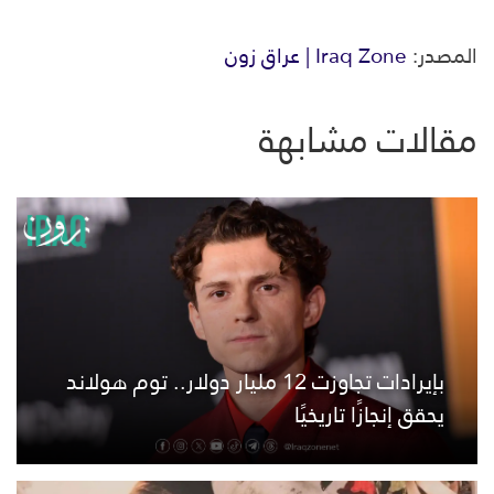
المصدر:
Iraq Zone | عراق زون
مقالات مشابهة
بإيرادات تجاوزت 12 مليار دولار.. توم هولاند
يحقق إنجازًا تاريخيًا