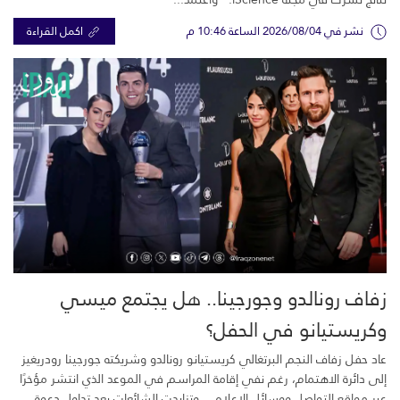
نشر في 2026/08/04 الساعة 10:46 م
اكمل القراءة
زفاف رونالدو وجورجينا.. هل يجتمع ميسي
وكريستيانو في الحفل؟
عاد حفل زفاف النجم البرتغالي كريستيانو رونالدو وشريكته جورجينا رودريغيز
إلى دائرة الاهتمام، رغم نفي إقامة المراسم في الموعد الذي انتشر مؤخرًا
عبر مواقع التواصل ووسائل الإعلام. وتزايدت الشائعات بعد تداول دعوة