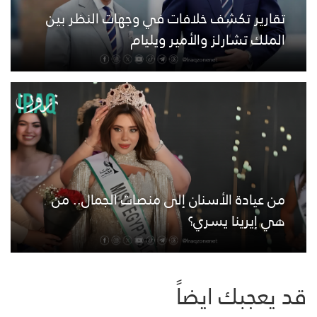
تقارير تكشف خلافات في وجهات النظر بين
الملك تشارلز والأمير ويليام
من عيادة الأسنان إلى منصات الجمال.. من
هي إيرينا يسري؟
قد يعجبك ايضاً