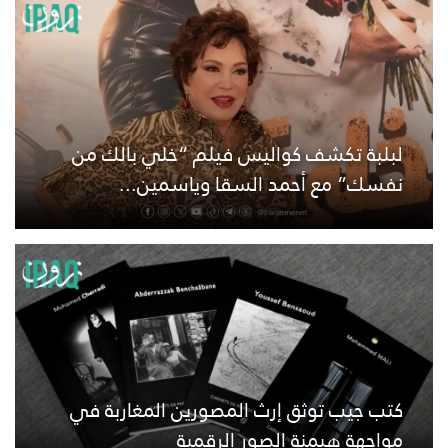
لبلبة تكشف كواليس فيلم “خلي بالك من
نفسك” مع أحمد السقا وياسمين...
كتب جيب توثق إرث المصورين المغاربة في
مواجهة هيمنة الصور الرقمية