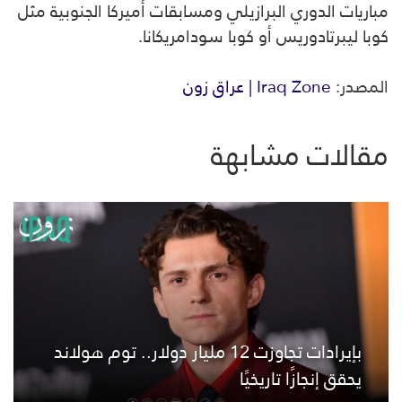
مباريات الدوري البرازيلي ومسابقات أميركا الجنوبية مثل
كوبا ليبرتادوريس أو كوبا سودامريكانا.
المصدر:
Iraq Zone | عراق زون
مقالات مشابهة
بإيرادات تجاوزت 12 مليار دولار.. توم هولاند
يحقق إنجازًا تاريخيًا