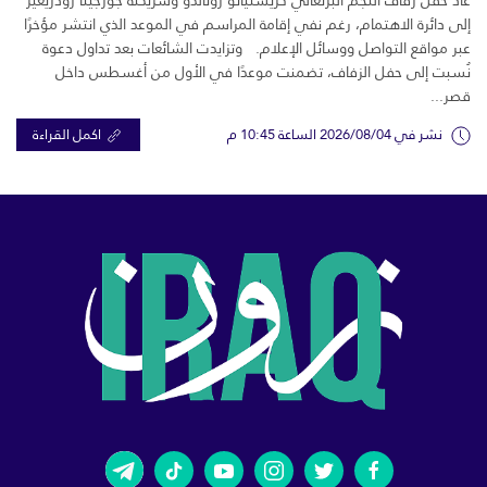
عاد حفل زفاف النجم البرتغالي كريستيانو رونالدو وشريكته جورجينا رودريغيز
إلى دائرة الاهتمام، رغم نفي إقامة المراسم في الموعد الذي انتشر مؤخرًا
عبر مواقع التواصل ووسائل الإعلام. وتزايدت الشائعات بعد تداول دعوة
نُسبت إلى حفل الزفاف، تضمنت موعدًا في الأول من أغسطس داخل
قصر...
نشر في 2026/08/04 الساعة 10:45 م
اكمل القراءة