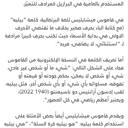
المستخدم بالعامية في البرازيل كمرادف للتميّز.
في قاموس ميشايليس للغة البرتغالية، كلمة “بيليه”
(مع كتابة الباء بحرف صغير بخلاف ما تقتضي الأحرف
الاولى في بداية الأسماء حيث تكتب بحرف كبير) مرادفة
لـ “استثنائي، لا يضاهى، فريد”.
أما تعريف الكلمة في النسخة الإلكترونية من القاموس
فجاء على الشكل التالي: “شيء ما أو شخص غير عادي،
شيء أو شخص لا يمكن، بحكم جودته أو قيمته أو
تفوقه، مساواته بأي شيء أو بأي شخص آخر، مثل بيليه،
لقب إدسون أرانتيس دو ناسيمنتو (1940 2022)،
ويعتبر أعظم رياضي في كل العصور”.
ويقدم قاموس ميشايليس أيضاً بعض الأمثلة على
استخدام كلمة بيليه: “هو بيليه كرة السلة”، “هي بيليه