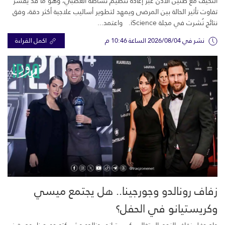
التكيف مع طنين الأذن عبر إعادة تنظيم نشاطه العصبي، وهو ما قد يفسر
تفاوت تأثير الحالة بين المرضى ويمهد لتطوير أساليب علاجية أكثر دقة، وفق
نتائج نُشرت في مجلة iScience. واعتمد...
نشر في 2026/08/04 الساعة 10:46 م
اكمل القراءة
زفاف رونالدو وجورجينا.. هل يجتمع ميسي
وكريستيانو في الحفل؟