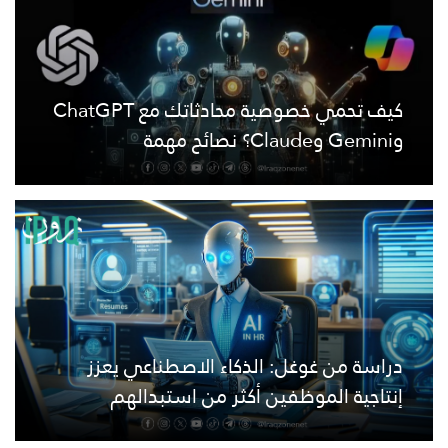
كيف تحمي خصوصية محادثاتك مع ChatGPT
وGemini وClaude؟ نصائح مهمة
دراسة من غوغل: الذكاء الاصطناعي يعزز
إنتاجية الموظفين أكثر من استبدالهم