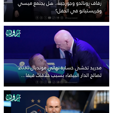
زفاف رونالدو وجورجينا.. هل يجتمع ميسي
وكريستيانو في الحفل؟
مدريد تخشى خسارة نهائي مونديال 2030
لصالح الدار البيضاء بسبب خلافات فيفا...