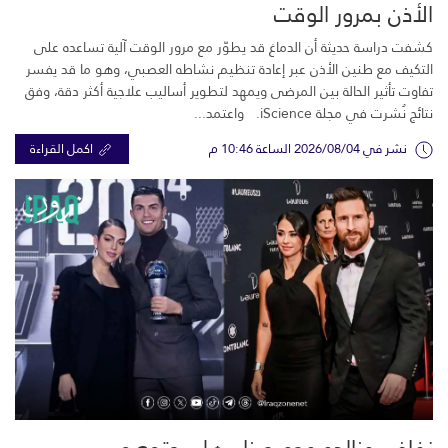
الأذن بمرور الوقت
كشفت دراسة حديثة أن الدماغ قد يطوّر مع مرور الوقت آلية تساعده على
التكيف مع طنين الأذن عبر إعادة تنظيم نشاطه العصبي، وهو ما قد يفسر
تفاوت تأثير الحالة بين المرضى ويمهد لتطوير أساليب علاجية أكثر دقة، وفق
نتائج نُشرت في مجلة iScience. واعتمد...
نشر في 2026/08/04 الساعة 10:46 م
اكمل القراءة
زفاف رونالدو وجورجينا.. هل يجتمع ميسي