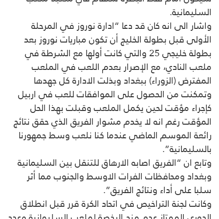
السليمانية.
واشار الى انه كان قد دعا “ادارة نوروز في المرحلة
الأولى قبل بطولة الخليج أن تكون مباريات نوروز بعد
بطولة خليجي 25 والتي كانت أولها مع الشرطة في
ملعب النادي، مع الإصرار بعدم اللعب في الملعب
المفترض (الزوراء) ببغداد وبذلت الادارة كل جهدها
وتمكنت من الحصول على الموافقات للعب في اربيل
كإجراء مؤقت لحين يكمل الملعب وقبلت بهذا الحل
المؤقت رغم انه لا يخدم مشوار الفريق الذي حقق نتائج
رائعة الموسم الماضي عندما كنا نلعب وسط جمهورنا
بالسليمانية”.
وتابع ان “الفريق اصابه الارهاق للتنقل بين السليمانية
وبغداد ومحافظات الفرات الاوسط والجنوب مما أثر
سلبا على أداء ونتائج الفريق”.
وكانت لجنة التراخيص في اتحاد الكرة قرر قبل انطلاق
الدوري الممتاز عدم منح الرخصة لملعب السليمانية وعدد