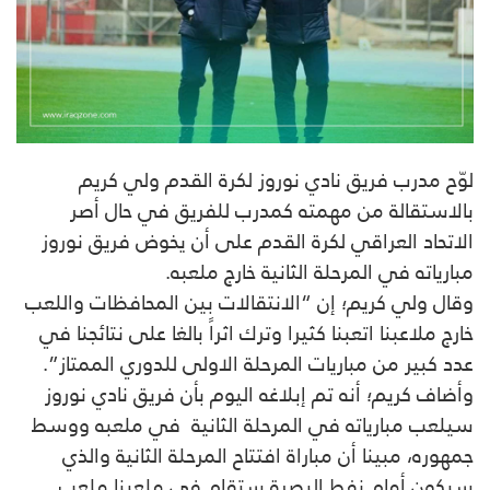
لوّح مدرب فريق نادي نوروز لكرة القدم ولي كريم
بالاستقالة من مهمته كمدرب للفريق في حال أصر
الاتحاد العراقي لكرة القدم على أن يخوض فريق نوروز
مبارياته في المرحلة الثانية خارج ملعبه.
وقال ولي كريم؛ إن “الانتقالات بين المحافظات واللعب
خارج ملاعبنا اتعبنا كثيرا وترك اثراً بالغا على نتائجنا في
عدد كبير من مباريات المرحلة الاولى للدوري الممتاز”.
وأضاف كريم؛ أنه تم إبلاغه اليوم بأن فريق نادي نوروز
سيلعب مبارياته في المرحلة الثانية في ملعبه ووسط
جمهوره، مبينا أن مباراة افتتاح المرحلة الثانية والذي
سيكون أمام نفط البصرة ستقام في ملعبنا ملعب