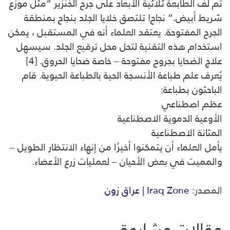
تم لف الطابعة ثلاثية الأبعاد على جرح الخنزير “مثل موزع
شريط أبيض.” نجاح! تلتصق خلايا الجلد بنجاح بمنطقة
الجرح المفتوحة. يعتقد العلماء أنه في المستقبل ، يمكن
استخدام هذه التقنية لتحل محل ترقيع الجلد. سيسهل
علاج الضحايا بجروح مفتوحة – خاصة ضحايا الحروق. [4]
يُعرف علم طباعة الأنسجة الحية بالطباعة الحيوية. قام
الباحثون بطباعة:
عظم اصطناعي
الأوعية الدموية الاصطناعية
المثانة الاصطناعية
يأمل العلماء أن يتمكنوا أخيرًا من إنهاء الانتظار الطويل –
والمميت في بعض الأحيان – لعمليات زرع الأعضاء.
المصدر:
Iraq Zone | عراق زون
مقالات مشابهة