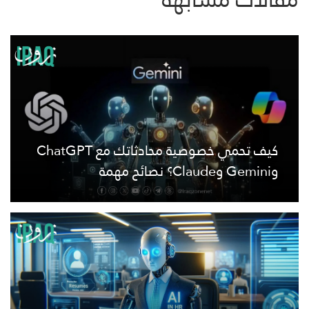
كيف تحمي خصوصية محادثاتك مع ChatGPT
وGemini وClaude؟ نصائح مهمة