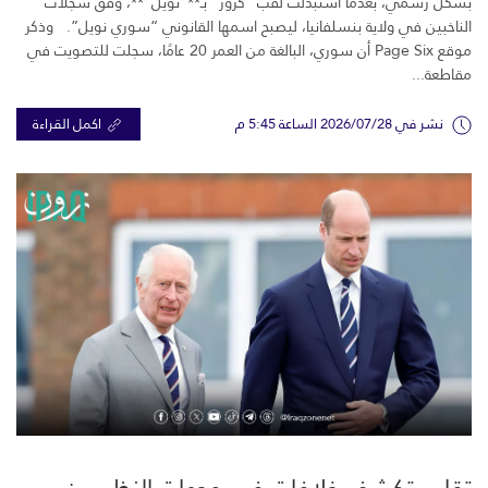
بشكل رسمي، بعدما استبدلت لقب “كروز” بـ**”نويل”**، وفق سجلات
الناخبين في ولاية بنسلفانيا، ليصبح اسمها القانوني “سوري نويل”. وذكر
موقع Page Six أن سوري، البالغة من العمر 20 عامًا، سجلت للتصويت في
مقاطعة...
نشر في 2026/07/28 الساعة 5:45 م
اكمل القراءة
تقارير تكشف خلافات في وجهات النظر بين