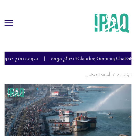
سومو تمنح خصومات كبي
الرئيسية
أسعد العيداني