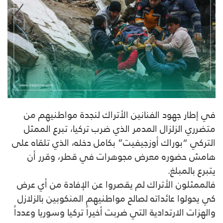
في إطار جهود الفنانين الأتراك لنجدة مواطنيهم من
متضرري الزلزال المدمر الذي ضرب تركيا، تبرع الممثل
التركي “بوراك أوزجيفيت” بكامل دخله، الذي تلقاه على
هامش حضوره معرض مجوهرات في قطر، وقرر أن
يتبرع بالمبلغ.
فالممثلون الأتراك لم يقصروا عن الإفادة من أي عرض
كي يحولوا عائداته لصالح مواطنيهم المنكوبين بالزلازل
والهزات الارتدادية التي ضربت أخيراً تركيا وسوريا وعدداً