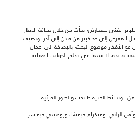
تطوير الفني للمعارض، بدأت من خلال صياغة الإطار
مال المعرض إلى حد كبير من فنان إلى آخر. وتضيف
ى مع الأفكار موضوع البحث، بالإضافة إلى أعمال
رض، وقد كان برنامج تطوير خبرات التقييم الفني في منصة 421 تجربة ذات قيمة فريدة، لا سيما في تعلم الجوانب العملية
ن الوسائط الفنية كالنحت والصور المرئية
 وأمل الرائي، وفيكرام ديفشا، وروهيني ديفاشر،