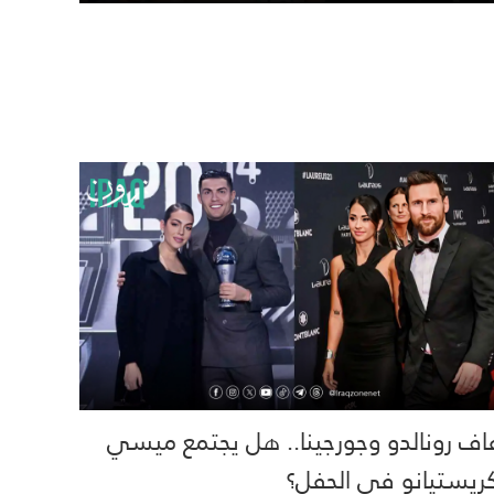
اف رونالدو وجورجينا.. هل يجتمع ميسي
ريستيانو في الحفل؟