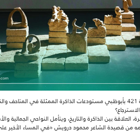
يناقش معرض «المرايا كثيرة» الذي يقام في منصة 421 بأبوظبي مستودعات الذاكرة ال
الاسترجاع؟
ة، العلاقة بين الذاكرة والتاريخ، ويتأمل النواحي الجمالية و
مه من قصيدة الشاعر محمود درويش «في المساء الأخير على