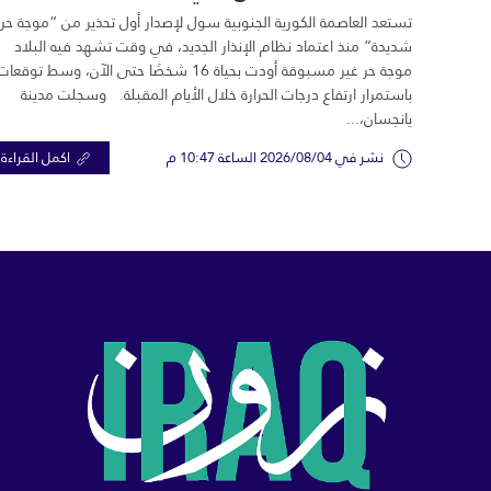
تستعد العاصمة الكورية الجنوبية سول لإصدار أول تحذير من “موجة حر
شديدة” منذ اعتماد نظام الإنذار الجديد، في وقت تشهد فيه البلاد
موجة حر غير مسبوقة أودت بحياة 16 شخصًا حتى الآن، وسط توقعات
باستمرار ارتفاع درجات الحرارة خلال الأيام المقبلة. وسجلت مدينة
يانجسان،...
نشر في 2026/08/04 الساعة 10:47 م
اكمل القراءة