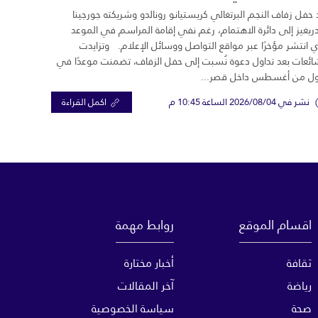
 حفل زفاف النجم البرتغالي كريستيانو رونالدو وشريكته جورجينا
ريغيز إلى دائرة الاهتمام، رغم نفي إقامة المراسم في الموعد
ي انتشر مؤخرًا عبر مواقع التواصل ووسائل الإعلام. وتزايدت
ائعات بعد تداول دعوة نُسبت إلى حفل الزفاف، تضمنت موعدًا في
ول من أغسطس داخل قصر...
نشر في 2026/08/04 الساعة 10:45 م
اكمل القراءة
اقسام الموقع
روابط مهمة
ثقافة
أخبار مختارة
رياضة
آخر المقالات
صحة
سياسة الخصوصية