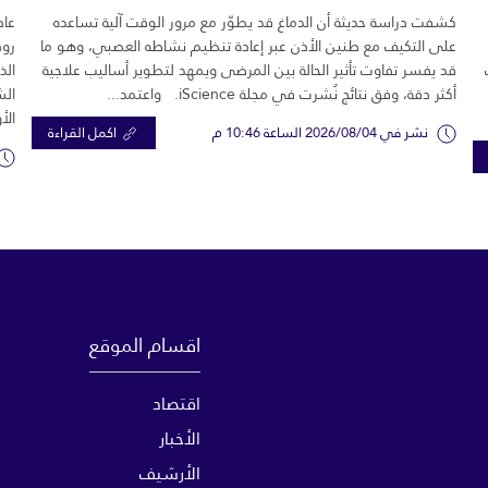
كشفت دراسة حديثة أن الدماغ قد يطوّر مع مرور الوقت آلية تساعده
عاد
على التكيف مع طنين الأذن عبر إعادة تنظيم نشاطه العصبي، وهو ما
رود
قد يفسر تفاوت تأثير الحالة بين المرضى ويمهد لتطوير أساليب علاجية
الذ
أكثر دقة، وفق نتائج نُشرت في مجلة iScience. واعتمد...
الش
الأ
نشر في 2026/08/04 الساعة 10:46 م
اكمل القراءة
اقسام الموقع
اقتصاد
الأخبار
الأرشيف