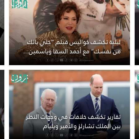
لبلبة تكشف كواليس فيلم “خلي بالك
من نفسك” مع أحمد السقا وياسمين...
تقارير تكشف خلافات في وجهات النظر
بين الملك تشارلز والأمير ويليام