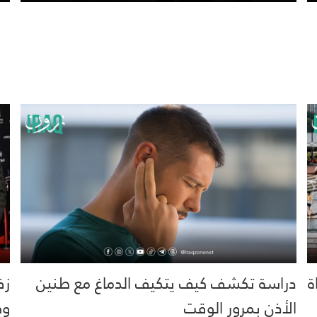
خية.. 16 وفاة
دراسة تكشف كيف يتكيف الدماغ مع طنين
زف
الأذن بمرور الوقت
وك