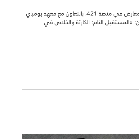
وتؤكد الجادر أن معرض «المرايا كثيرة» هو تتويج لرحلة عمل فنية امتدت لمدة عام ضمن برنامج التطوير الفني للمعارض في منصة 421، بالتعاون مع معهد بومباي
م الفني صبيح أحمد، ويرافق المعرض إصدار من 200 صفحة تحت عنوان: «المستقبل التام: الكارثة والخلاص في