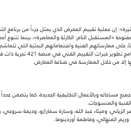
ثيرة»: إن عملية تقييم المعرض الذي يمثل جزءاً من برنامج ال
وحة «المستقبل التام: الكارثة والمعاصرة»، بينما تتنوع أع
بناءً على ممارساتهم الفنية واهتماماتهم البحثية التي تتماش
حالية يمكن إدراجها في سياق المع
ا إلا من خلال الممارسة في صناعة المعارض.
ع مساحاته وبالأعمال التكليفية الجديدة، كما يتضمن عدداً م
الفنية والمنسوجات.
 الزياني، وميثاء عبد الله، وسارة سمارازو، وديمة سروجي،
يم المنهالي، وفاطمة أوزدينوفا.