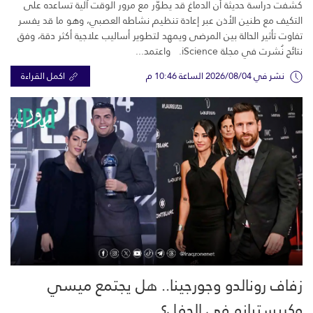
كشفت دراسة حديثة أن الدماغ قد يطوّر مع مرور الوقت آلية تساعده على
التكيف مع طنين الأذن عبر إعادة تنظيم نشاطه العصبي، وهو ما قد يفسر
تفاوت تأثير الحالة بين المرضى ويمهد لتطوير أساليب علاجية أكثر دقة، وفق
نتائج نُشرت في مجلة iScience. واعتمد...
نشر في 2026/08/04 الساعة 10:46 م
اكمل القراءة
زفاف رونالدو وجورجينا.. هل يجتمع ميسي
وكريستيانو في الحفل؟