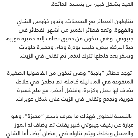
العيد بشكل كبير، بل يتسيد المائدة.
يتناولون العصائر مع المعجنات، وتدور كؤوس الشاي
والقهوة. وتعد فطائر الخمير من أشهر الفطائر في
جيبوتي. وهي تتكون من دقيق تضاف إليه خميرة فورية،
حبة البركة، بيض، حليب بودرة وماء، وخميرة حلويات
وسكر بعد خلطها تترك لتخمر ثم تقلى في الزيت.
توجد فطائر “باجية” وهي تتكون من الفاصوليا الصغيرة
المنقوعة في الماء ليلة كــاملة، ثم تطحن في خلاط،
يضاف لها بصل وكزبرة، وفلفل أخضر، مع ملح خميرة
فورية، وتجمع وتقلى في الزيت على شكل كويرات.
بالنسبة للحلوى فهناك ما يعرف باسم “مخبزة”، وهو
عبارة عن رغيف جيبوتي كبير يفتت ثم يضاف له الموز
والعسل ويخلط، ويتم تناوله في رمضان أيضا، أما الشاي