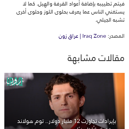
فيتم تطييبه بإضافة أعواد القرفة والهيل. كما لا
يستغني الناس عما يعرف بحلوى اللوز وحلوى أخرى
تشبه الجيلي.
المصدر:
Iraq Zone | عراق زون
مقالات مشابهة
بإيرادات تجاوزت 12 مليار دولار.. توم هولاند