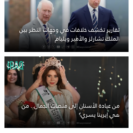
تقارير تكشف خلافات في وجهات النظر بين
الملك تشارلز والأمير ويليام
من عيادة الأسنان إلى منصات الجمال.. من
هي إيرينا يسري؟