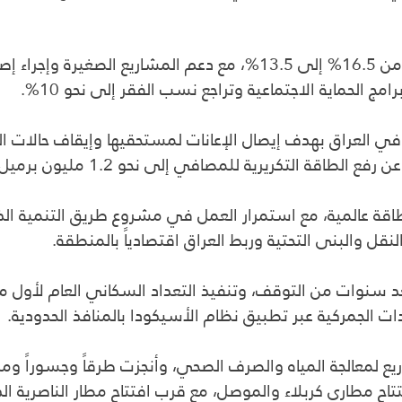
وفي ملف البطالة، أكد السوداني انخفاض نسبتها من 16.5% إلى 13.5%، 
ي العراق بهدف إيصال الإعانات لمستحقيها وإيقاف حالات ال
قة عالمية، مع استمرار العمل في مشروع طريق التنمية الذ
ل والبنى التحتية وربط العراق اقتصادياً بالمنطقة.
ت الجمركية عبر تطبيق نظام الأسيكودا بالمنافذ الحدودية.
 لمعالجة المياه والصرف الصحي، وأنجزت طرقاً وجسوراً ومشا
تتاح مطاري كربلاء والموصل، مع قرب افتتاح مطار الناصرية ال