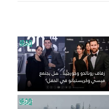
زفاف رونالدو وجورجينا.. هل يجتمع
ميسي وكريستيانو في الحفل؟