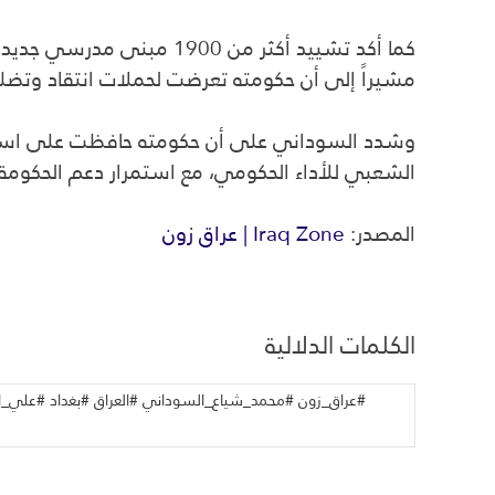
كما أكد تشييد أكثر من 0
مشيراً إلى أن حكومته تعرضت لحملات انتقاد وتضلي
وشدد السوداني على أن حكومته حافظت على استمرار 
الشعبي للأداء الحكومي، مع استمرار دعم الحكومة 
المصدر:
Iraq Zone | عراق زون
الكلمات الدلالية
#عراق_زون #محمد_شياع_السوداني #العراق #بغداد #علي_الزيد