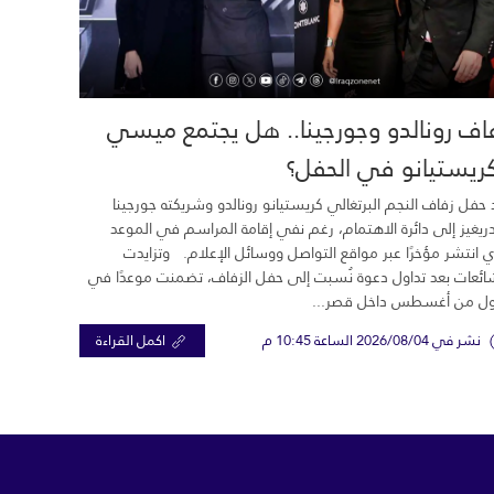
اف رونالدو وجورجينا.. هل يجتمع ميسي
ريستيانو في الحفل؟
 حفل زفاف النجم البرتغالي كريستيانو رونالدو وشريكته جورجينا
ريغيز إلى دائرة الاهتمام، رغم نفي إقامة المراسم في الموعد
ي انتشر مؤخرًا عبر مواقع التواصل ووسائل الإعلام. وتزايدت
ائعات بعد تداول دعوة نُسبت إلى حفل الزفاف، تضمنت موعدًا في
ول من أغسطس داخل قصر...
نشر في 2026/08/04 الساعة 10:45 م
اكمل القراءة