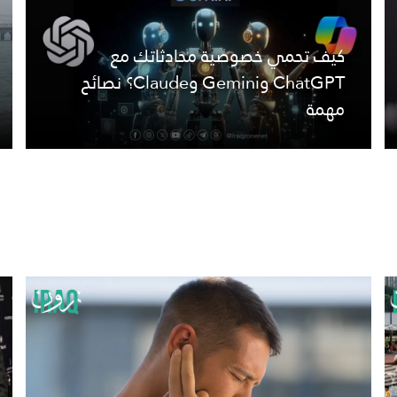
كيف تحمي خصوصية محادثاتك مع
ChatGPT وGemini وClaude؟ نصائح
مهمة