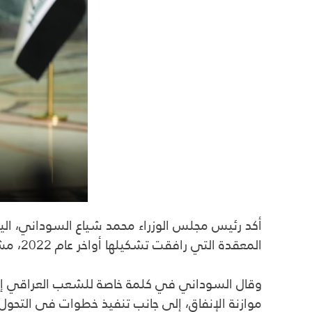
أكد رئيس مجلس الوزراء محمد شياع السوداني، الي
المعقدة التي رافقت تشكيلها أواخر عام 2022، مشيراً إلى دعم الحكومة المقبلة برئاسة علي فالح الزيدي ومساندتها في القرارات المرتبطة بالمصلحة العامة.
وقال السوداني في كلمة خاصة للشعب العراقي إن ال
موازنة الإنفاق، إلى جانب تنفيذ خطوات في التحول