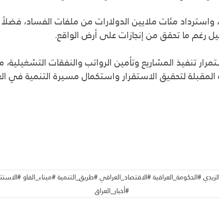
190 مبنى مدرسي جديد، واسترداد مئات ملايين الدولارات من ملفات الفسا
ل رغم ما تحقق من إنجازات على أرض الواقع.
تنفيذ المشاريع وتأمين الرواتب والنفقات التشغيلية، مؤكدا
المقبلة لتحقيق الاستقرار واستكمال مسيرة التنمية في الع
ي #الحكومة_العراقية #الاقتصاد_العراقي #طريق_التنمية #ميناء_الفاو #الاستثم
#أخبار_العراق