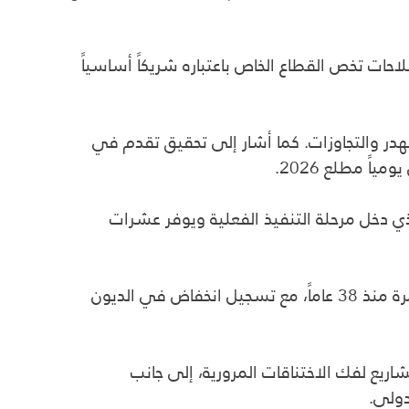
مع دعم المشاريع الصغيرة وإجراء إصلاحات تخص القطاع الخاص باعتباره شريكاً أساسياً
هدر والتجاوزات. كما أشار إلى تحقيق تقدم في
ي دخل مرحلة التنفيذ الفعلية ويوفر عشرات
وأشار أيضاً إلى إجراء انتخابات مجالس المحافظات بعد سنوات من التوقف، وتنفيذ التعداد السكاني العام لأول مرة منذ 38 عاماً، مع تسجيل انخفاض في الديون
ريع لفك الاختناقات المرورية، إلى جانب
دولي.