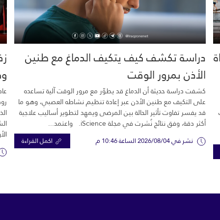
خية.. 16 وفاة
دراسة تكشف كيف يتكيف الدماغ مع طنين
زف
الأذن بمرور الوقت
وك
كشفت دراسة حديثة أن الدماغ قد يطوّر مع مرور الوقت آلية تساعده
عاد
على التكيف مع طنين الأذن عبر إعادة تنظيم نشاطه العصبي، وهو ما
رود
قد يفسر تفاوت تأثير الحالة بين المرضى ويمهد لتطوير أساليب علاجية
الذ
أكثر دقة، وفق نتائج نُشرت في مجلة iScience. واعتمد...
الش
الأ
نشر في 2026/08/04 الساعة 10:46 م
اكمل القراءة