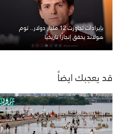
بإيرادات تجاوزت 12 مليار دولار.. توم
هولاند يحقق إنجازًا تاريخيًا
قد يعجبك ايضاً