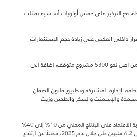
طة، مع التركيز على خمس أولويات أساسية تمثلت
رار داخلي انعكس على زيادة حجم الاستثمارات
وأشار إلى أن الحكومة تمكنت من معالجة ملف المشاريع المتلكئة، إذ تمت إعادة العمل بأكثر من 3250 مشروعاً من أصل نحو 5300 مشروع متوقف، إضافة إلى
وقفة وإنجاز 22 مستشفى جديداً، مع اعتماد أنظمة الإدارة المشتركة وتطبيق قانون الضمان
والأسمدة والإسمنت والسكر والطحين وزيت
وأضاف أن الحكومة أطلقت أكثر من 5430 مشروعاً صناعياً، وحققت تقدماً في توطين صناعة الأدوية، ما رفع نسبة الاعتماد على الإنتاج المحلي من 10% إلى 40%
من الحاجة الوطنية. كما أشار إلى دعم القطاع الزراعي وتحقيق الاكتفاء الذاتي من محصول الحنطة بإنتاج وصل إلى 6.2 مليون طن خلال عام 2025، فضلاً عن ارتفاع