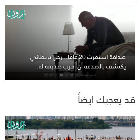
صداقة استمرت 20 عامًا.. رجل بريطاني
يكتشف بالصدفة أن أقرب صديقة له...
قد يعجبك ايضاً