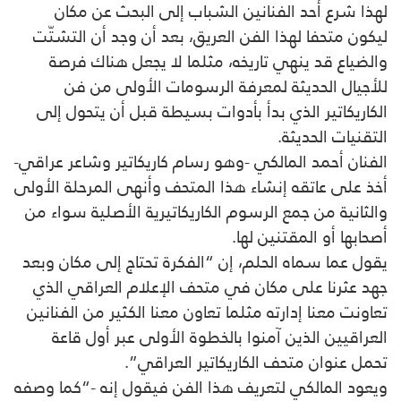
لهذا شرع أحد الفنانين الشباب إلى البحث عن مكان
ليكون متحفا لهذا الفن العريق، بعد أن وجد أن التشتّت
والضياع قد ينهي تاريخه، مثلما لا يجعل هناك فرصة
للأجيال الحديثة لمعرفة الرسومات الأولى من فن
الكاريكاتير الذي بدأ بأدوات بسيطة قبل أن يتحول إلى
التقنيات الحديثة.
الفنان أحمد المالكي -وهو رسام كاريكاتير وشاعر عراقي-
أخذ على عاتقه إنشاء هذا المتحف وأنهى المرحلة الأولى
والثانية من جمع الرسوم الكاريكاتيرية الأصلية سواء من
أصحابها أو المقتنين لها.
يقول عما سماه الحلم، إن “الفكرة تحتاج إلى مكان وبعد
جهد عثرنا على مكان في متحف الإعلام العراقي الذي
تعاونت معنا إدارته مثلما تعاون معنا الكثير من الفنانين
العراقيين الذين آمنوا بالخطوة الأولى عبر أول قاعة
تحمل عنوان متحف الكاريكاتير العراقي”.
ويعود المالكي لتعريف هذا الفن فيقول إنه -“كما وصفه