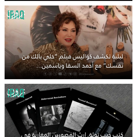
لبلبة تكشف كواليس فيلم “خلي بالك من
نفسك” مع أحمد السقا وياسمين...
كتب جيب توثق إرث المصورين المغاربة في