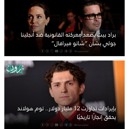
براد بيت يصعد معركته القانونية ضد أنجلينا
جولي بشأن “شاتو ميرافال”
بإيرادات تجاوزت 12 مليار دولار.. توم هولاند
يحقق إنجازًا تاريخيًا