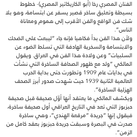
الفنان المصري رخا (أبو الكاريكاتير المصري)- خطوط
بسيطة وتعليق ساخر قصير يسفر عن ابتسامة، وهو بلا
شك فن الواقع والفن الأقرب إلى هموم ومعاناة
الناس”.
ولأن هذا الفن بدأ فكاهيا فإنه جاء “ليبعث على الضحك
والابتسامة والسخرية الهادفة التي تسلط الضوء عن
السلبيات” وعن ولادة هذا الفن في العراق. ويقول
المالكي “ولد مع ظهور الصحافة الساخرة التي نشأت
في بدايات عام 1909 وتطورت حتى بداية الحرب
العالمية الثانية 1939 حيث شهدت صدور أبرز الصحف
الهزلية الساخرة”.
ويكشف المالكي ما يعتقد أنها أوّل صحيفة قبل صحيفة
حبزبوز التي تعد في التاريخ العراقي أول صحيفة ساخرة،
فيقول إنها “جريدة “مرقعة الهندي”، وهي ساخرة
صدرت في البصرة وسبقت جريدة حبزبوز بعقد كامل من
الزمن”.