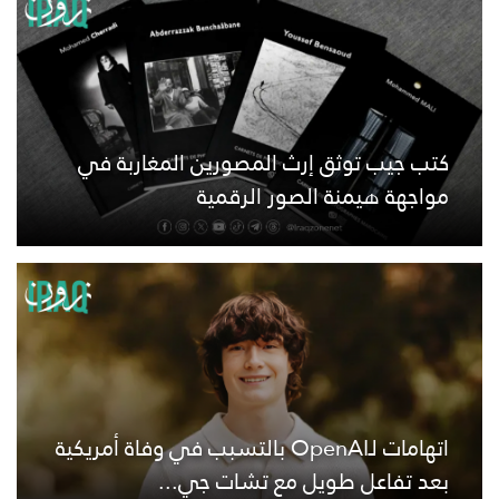
كتب جيب توثق إرث المصورين المغاربة في
مواجهة هيمنة الصور الرقمية
اتهامات لـOpenAI بالتسبب في وفاة أمريكية
بعد تفاعل طويل مع تشات جي...