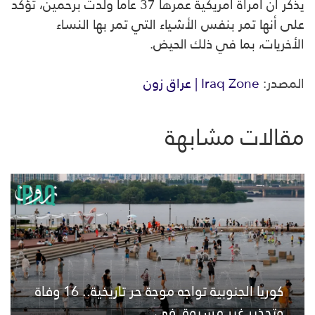
يذكر أن امرأة أمريكية عمرها 37 عاما ولدت برحمين، تؤكد
على أنها تمر بنفس الأشياء التي تمر بها النساء
الأخريات، بما في ذلك الحيض.
المصدر:
Iraq Zone | عراق زون
مقالات مشابهة
كوريا الجنوبية تواجه موجة حر تاريخية.. 16 وفاة
وتحذير غير مسبوق في...