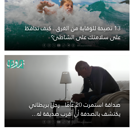
13 نصيحة للوقاية من الغرق.. كيف تحافظ
على سلامتك على الشاطئ؟
صداقة استمرت 20 عامًا.. رجل بريطاني
يكتشف بالصدفة أن أقرب صديقة له...