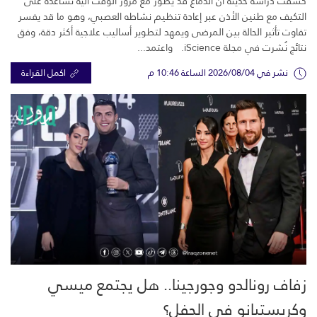
كشفت دراسة حديثة أن الدماغ قد يطوّر مع مرور الوقت آلية تساعده على
التكيف مع طنين الأذن عبر إعادة تنظيم نشاطه العصبي، وهو ما قد يفسر
تفاوت تأثير الحالة بين المرضى ويمهد لتطوير أساليب علاجية أكثر دقة، وفق
نتائج نُشرت في مجلة iScience. واعتمد...
نشر في 2026/08/04 الساعة 10:46 م
اكمل القراءة
زفاف رونالدو وجورجينا.. هل يجتمع ميسي
وكريستيانو في الحفل؟