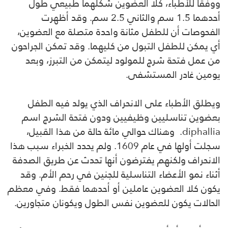
ووفقا للأطباء، كلا العضوين شكلهما طبيعي طول
أحدهما 1.5 سم والثاني 2.5 سم. وقد أظهرت
الفحوصات أن للطفل مثانة واحدة متصلة مع العضوين،
أي يمكن للطفل التبول من كليهما. وقد تمكن الجراحون
من عمل فتحة شرج للمولود ليتمكن من التبرز، وبعد
يومين غادر المستشفى.
ويطلق الأطباء على الانحراف الذي يولد فيه الطفل
بعضوين تناسليين وظيفيين ودون فتحة الشرج اسم
diphallia. وهناك حوالي مائة حالة من هذا القبيل،
سجلت أولها في عام 1609. ولم يحدد الخبراء سبب هذا
الانحراف ولكنهم يفترضون أنها تحدث عن طريق الصدفة
أثناء نمو الأعضاء التناسلية للجنين في رحم الأم. وقد
يكون كلا العضوين عاملين أو أحدهما فقط. وفي معظم
الحالات يكون للعضوين نفس الطول ويكونان متجاورين.