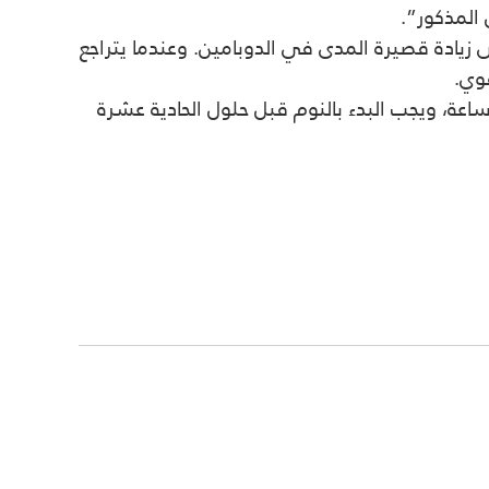
المذكور”.
 زيادة قصيرة المدى في الدوبامين. وعندما يتراجع
وي.
دت الخبيرة، على ضرورة الابتعاد عن الهاتف الذكي والأجهزة المماثلة الأخرى، قبل الرقود في السرير بـ 2-3 ساعة، ويجب البدء بالنوم قبل حلول الحادية عشرة