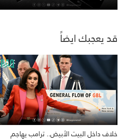
قد يعجبك ايضاً
خلاف داخل البيت الأبيض.. ترامب يهاجم