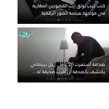
كتب جيب توثق إرث المصورين المغاربة
في مواجهة هيمنة الصور الرقمية
صداقة استمرت 20 عامًا.. رجل بريطاني
يكتشف بالصدفة أن أقرب صديقة له...