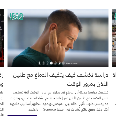
خية.. 16 وفاة
دراسة تكشف كيف يتكيف الدماغ مع طنين
زف
الأذن بمرور الوقت
وك
كشفت دراسة حديثة أن الدماغ قد يطوّر مع مرور الوقت آلية تساعده
عاد
على التكيف مع طنين الأذن عبر إعادة تنظيم نشاطه العصبي، وهو ما
رود
قد يفسر تفاوت تأثير الحالة بين المرضى ويمهد لتطوير أساليب علاجية
الذ
أكثر دقة، وفق نتائج نُشرت في مجلة iScience. واعتمد...
الش
الأ