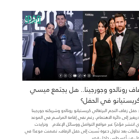
اف رونالدو وجورجينا.. هل يجتمع ميسي
ريستيانو في الحفل؟
 حفل زفاف النجم البرتغالي كريستيانو رونالدو وشريكته جورجينا
ريغيز إلى دائرة الاهتمام، رغم نفي إقامة المراسم في الموعد
ي انتشر مؤخرًا عبر مواقع التواصل ووسائل الإعلام. وتزايدت
ائعات بعد تداول دعوة نُسبت إلى حفل الزفاف، تضمنت موعدًا في
ول من أغسطس داخل قصر...