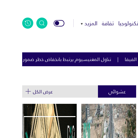
كنولوجيا
ثقافة
المزيد
انخفاض خطر ضمور العضلات بنسبة 53%
محمد صلاح يمنح طرابز
عشوائي
عرض الكل