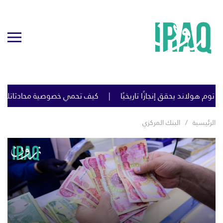
كيف تحمي خصوصية محادثاتك مع ChatGPT وGemini وClaude؟ نصائح مهمة
الرئيسية
البنك المركزي