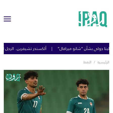
شاتو ميرافال”
ألكسندر تشيفرين.. الرجل الذي يقود المواجهة ضد إ
الرئيسية
النفط