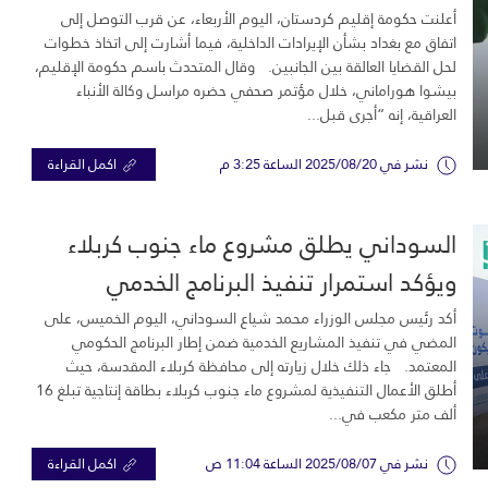
أعلنت حكومة إقليم كردستان، اليوم الأربعاء، عن قرب التوصل إلى
اتفاق مع بغداد بشأن الإيرادات الداخلية، فيما أشارت إلى اتخاذ خطوات
لحل القضايا العالقة بين الجانبين. وقال المتحدث باسم حكومة الإقليم،
بيشوا هوراماني، خلال مؤتمر صحفي حضره مراسل وكالة الأنباء
العراقية، إنه “أجرى قبل...
نشر في 2025/08/20 الساعة 3:25 م
اكمل القراءة
السوداني يطلق مشروع ماء جنوب كربلاء
ويؤكد استمرار تنفيذ البرنامج الخدمي
أكد رئيس مجلس الوزراء محمد شياع السوداني، اليوم الخميس، على
المضي في تنفيذ المشاريع الخدمية ضمن إطار البرنامج الحكومي
المعتمد. جاء ذلك خلال زيارته إلى محافظة كربلاء المقدسة، حيث
أطلق الأعمال التنفيذية لمشروع ماء جنوب كربلاء بطاقة إنتاجية تبلغ 16
ألف متر مكعب في...
نشر في 2025/08/07 الساعة 11:04 ص
اكمل القراءة