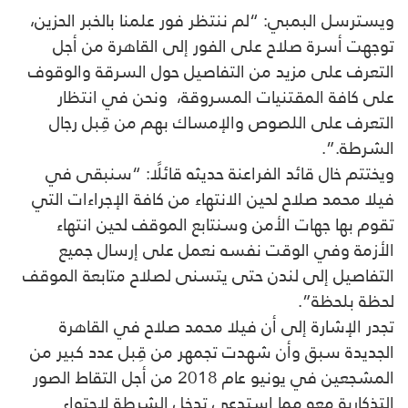
ويسترسل البمبي: “لم ننتظر فور علمنا بالخبر الحزين،
توجهت أسرة صلاح على ‏الفور إلى ‏القاهرة من أجل
التعرف على مزيد من التفاصيل حول السرقة والوقوف
على كافة المقتنيات ‏المسروقة، ‏ ونحن في انتظار
‏التعرف على اللصوص والإمساك بهم من قِبل رجال
الشرطة.”‏.‏
ويختتم خال قائد الفراعنة حديثه قائلًا: “سنبقى في
فيلا محمد صلاح لحين الانتهاء من كافة ‏الإجراءات التي
تقوم بها جهات الأمن وسنتابع الموقف لحين انتهاء
الأزمة وفي الوقت نفسه نعمل على إرسال جميع
التفاصيل ‏إلى لندن حتى يتسنى لصلاح متابعة الموقف
لحظة بلحظة”. ‏
تجدر الإشارة إلى أن فيلا محمد صلاح في القاهرة
الجديدة سبق وأن شهدت تجمهر من قِبل عدد كبير من
المشجعين في يونيو عام 2018 من أجل ‏التقاط الصور
التذكارية معه مما استدعى تدخل الشرطة لاحتواء