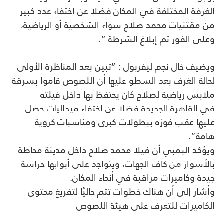
الغرفة المختلفة في المكان فضلا عن اختفاء عدد كبير
من مقتنيات محمد صلاح سواء ‏الشخصية أو الرياضية،
‏وعلى الفور تم إبلاغ الشرطة “.‏
ويضيف خال نجم ليفربول : “تبين بعد المناظرة الأولى
لحالة الغرف بعد السطو ‏عليها أن ‏اللصوص قاموا بسرقة
ملابس رياضية لصلاح كان يحتفظ بها داخل فيلته
في القاهرة الجديدة ‏فضلا عن اختفاء ‏ميداليات حصل
عليها عقب فوزه ببطولات كبرى ومناسبات كروية
هامة”.‏
ويؤكد البمبي أن فيلا محمد صلاح داخل مدينة محاطة
بالأسوار من كاف الجهات، ويتواجد على أبوابها حراسة
‏جيدة ‏وكاميرات مراقبة في أنحاء المكان.
وأشار إلى أن هناك خطوات تتم حاليًا ‏لتفريغ محتوى
الكاميرات ‏للتعرف على هيئة اللصوص