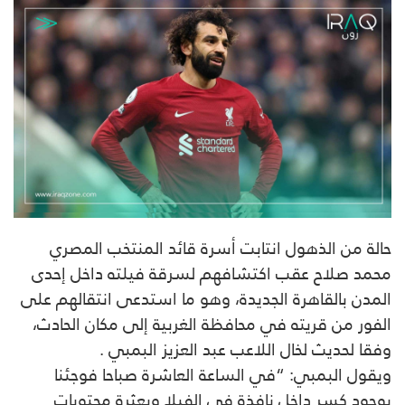
حالة من الذهول انتابت أسرة قائد المنتخب المصري
محمد صلاح عقب اكتشافهم لسرقة فيلته داخل ‏إحدى
المدن ‏بالقاهرة الجديدة، وهو ما استدعى انتقالهم على
الفور من قريته في محافظة الغربية إلى مكان ‏الحادث،
وفقا لحديث لخال ‏اللاعب عبد العزيز البمبي .
ويقول البمبي: “في الساعة العاشرة صباحا فوجئنا
بوجود كسر داخل نافذة في ‏الفيلا وبعثرة ‏محتويات