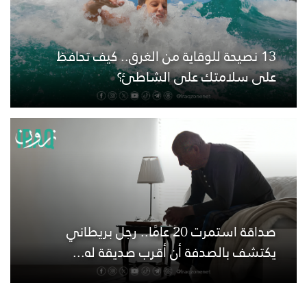
13 نصيحة للوقاية من الغرق.. كيف تحافظ
على سلامتك على الشاطئ؟
صداقة استمرت 20 عامًا.. رجل بريطاني
يكتشف بالصدفة أن أقرب صديقة له...