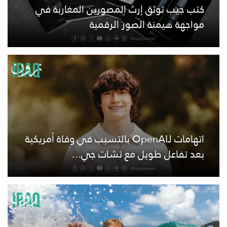
كتب جيب توثق إرث المصورين المغاربة في
مواجهة هيمنة الصور الرقمية
اتهامات لـOpenAI بالتسبب في وفاة أمريكية
بعد تفاعل طويل مع تشات جي...