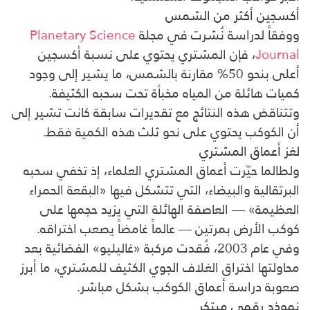
أكسجين أكثر من الشمس
ووفقاً لدراسة نُشرت في مجلة
Planetary Science
Journal
، فإن المشتري يحتوي على نسبة أكسجين
أعلى بنحو 50% مقارنة بالشمس، ما يشير إلى وجود
كميات هائلة من المياه مخبأة تحت سحبه الكثيفة.
وتتناقض هذه النتائج مع تقديرات سابقة كانت تشير إلى
أن الكوكب يحتوي على نحو ثلث هذه الكمية فقط.
لغز أعماق المشتري
ولطالما حيّرت أعماق المشتري العلماء، إذ تخفي سحبه
البرتقالية والبيضاء، التي تتشكل فيها «البقعة الحمراء
العظيمة» — العاصفة الهائلة التي يزيد حجمها على
كوكب الأرض بمرتين — عالماً غامضاً يصعب اختراقه.
وفي عام 2003، فُقدت مركبة «غاليليو» الفضائية بعد
محاولتها اختراق الغلاف الجوي الكثيف للمشتري، ما أبرز
صعوبة دراسة أعماق الكوكب بشكل مباشر.
نموذج رقمي مبتكر