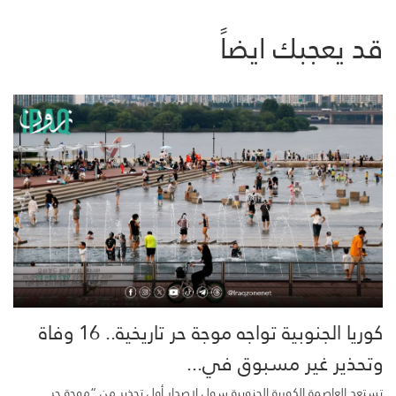
قد يعجبك ايضاً
كوريا الجنوبية تواجه موجة حر تاريخية.. 16 وفاة
وتحذير غير مسبوق في...
تستعد العاصمة الكورية الجنوبية سول لإصدار أول تحذير من “موجة حر