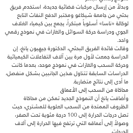
وبدلاً من إرسال مركبات فضائية جديدة، استخدم فريق
بحثي من جامعة شيكاغو ومختبر الدفع النفاث التابع
لوكالة «ناسا» أسلوباً مبتكراً، يجمع بين كيمياء الغلاف
الجوي ودراسة حركة السوائل والغازات في نموذج رقمي
واحد.
وقالت قائدة الفريق البحثي، الدكتورة جيهيون يانغ، إن
الدراسة جمعت لأول مرة بين آلاف التفاعلات الكيميائية
وحركة السحب والغازات في نموذج موحد، بعدما كانت
الدراسات السابقة تتناول هذين الجانبين بشكل منفصل،
ما أدى إلى نتائج متضاربة.
محاكاة من السحب إلى الأعماق
وأضافت يانغ أن النموذج الجديد تمكن من محاكاة
الظروف الممتدة من السحب العلوية للمشتري، حيث
تصل درجات الحرارة إلى 100 درجة مئوية تحت الصفر،
وصولاً إلى أعماقه التي ترتفع فيها الحرارة إلى آلاف
الدرجات.