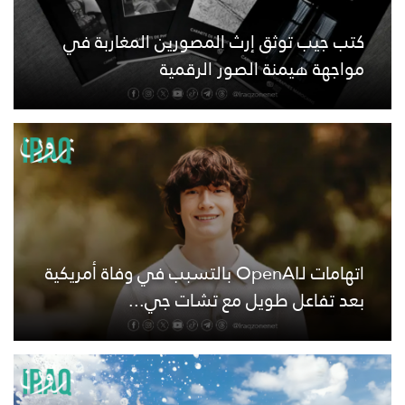
كتب جيب توثق إرث المصورين المغاربة في
مواجهة هيمنة الصور الرقمية
اتهامات لـOpenAI بالتسبب في وفاة أمريكية
بعد تفاعل طويل مع تشات جي...