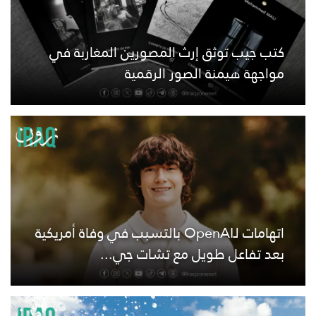
كتب جيب توثق إرث المصورين المغاربة في
مواجهة هيمنة الصور الرقمية
اتهامات لـOpenAI بالتسبب في وفاة أمريكية
بعد تفاعل طويل مع تشات جي...