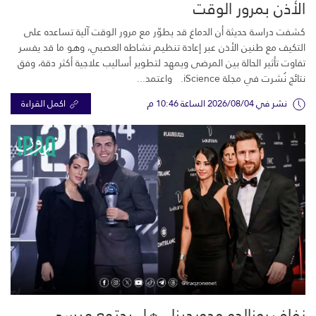
الأذن بمرور الوقت
كشفت دراسة حديثة أن الدماغ قد يطوّر مع مرور الوقت آلية تساعده على
التكيف مع طنين الأذن عبر إعادة تنظيم نشاطه العصبي، وهو ما قد يفسر
تفاوت تأثير الحالة بين المرضى ويمهد لتطوير أساليب علاجية أكثر دقة، وفق
نتائج نُشرت في مجلة iScience. واعتمد...
نشر في 2026/08/04 الساعة 10:46 م
اكمل القراءة
زفاف رونالدو وجورجينا.. هل يجتمع ميسي