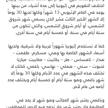
اختلاف التقويم في إثيوبيا إلى عدة أشياء، من بينها
يوجد في العام الإثيوبي 13 شهراً وكلها لديها 30 يوماً
إلا الشهر الأخير الثالث عشر الذي يسمي شهر شروق
الشمس، أو أيام شروق الشمس، والتي تتكون من
ستة أيام في سنة، أو خمسة أيام في سنة أخرى.
كما لا تستخدم إثيوبيا شهوراً غربية ولا شرقية، ولديها
أسماء الشهور الخاصة بها وهي: مسكرم- طقمت –
هدار – تاهساس – طر – يكاتيت – مغابيت- ميازيا-
غنبوت – سني – هملي – نهاسي- باغمي، كذلك لا
تختلف هذه الشهور في عدد الأيام وكلها 30 يوماً إلا
شهر باغمي وهو ستة أيام أو خمسة أيام ويختلف عدد
أيامه من عام لأخر.
وباغمي يعتبر شهر العجائب وهو شهر لا يعد في
الوظيفة ولا يعتبر شهر ولا تدفع فيه الاجور للموظفين