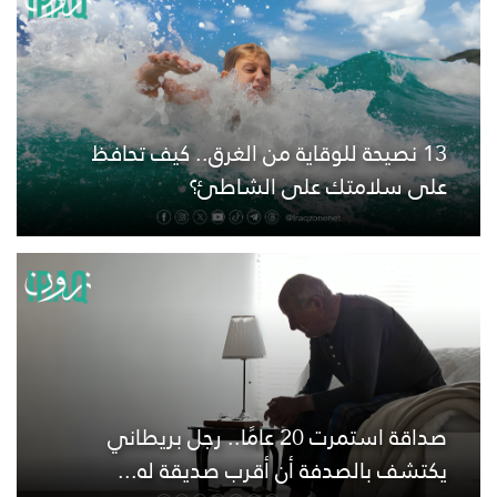
13 نصيحة للوقاية من الغرق.. كيف تحافظ
على سلامتك على الشاطئ؟
صداقة استمرت 20 عامًا.. رجل بريطاني
يكتشف بالصدفة أن أقرب صديقة له...