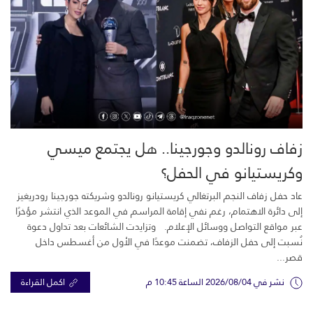
زفاف رونالدو وجورجينا.. هل يجتمع ميسي
وكريستيانو في الحفل؟
عاد حفل زفاف النجم البرتغالي كريستيانو رونالدو وشريكته جورجينا رودريغيز
إلى دائرة الاهتمام، رغم نفي إقامة المراسم في الموعد الذي انتشر مؤخرًا
عبر مواقع التواصل ووسائل الإعلام. وتزايدت الشائعات بعد تداول دعوة
نُسبت إلى حفل الزفاف، تضمنت موعدًا في الأول من أغسطس داخل
قصر...
نشر في 2026/08/04 الساعة 10:45 م
اكمل القراءة