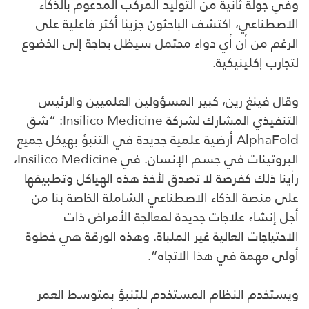
وفي جولة ثانية من التوليد المركب المدعوم بالذكاء
الاصطناعي، اكتشف الباحثون جزيئا أكثر فاعلية على
الرغم من أن أي دواء محتمل سيظل بحاجة إلى الخضوع
لتجارب إكلينيكية.
وقال فينغ رين، كبير المسؤولين العلميين والرئيس
التنفيذي المشارك لشركة Insilico Medicine: “شق
AlphaFold أرضية علمية جديدة في التنبؤ بهيكل جميع
البروتينات في جسم الإنسان. في Insilico Medicine،
رأينا ذلك كفرصة لا تصدق لأخذ هذه الهياكل وتطبيقها
على منصة الذكاء الاصطناعي الشاملة الخاصة بنا من
أجل إنشاء علاجات جديدة لمعالجة الأمراض ذات
الاحتياجات العالية غير الملباة. وهذه الورقة هي خطوة
أولى مهمة في هذا الاتجاه”.
ويستخدم النظام المستخدم للتنبؤ بمتوسط العمر