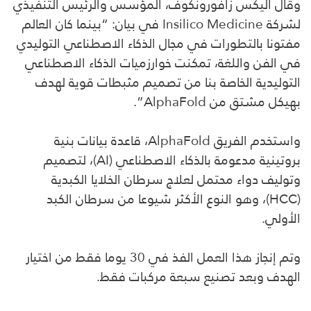
وقال اليكس زافورونكوف، المؤسس والرئيس التنفيذي
لشركة Insilico Medicine في بيان: “بينما كان العالم
مفتونا بالتطورات في مجال الذكاء الاصطناعي التوليدي
في الفن واللغة، تمكنت خوارزميات الذكاء الاصطناعي
التوليدية الخاصة بنا من تصميم مثبطات قوية لهدف
بهيكل مشتق من AlphaFold”.
واستخدم الفريق AlphaFold، قاعدة بيانات بنية
بروتينية مدعومة بالذكاء الاصطناعي (AI)، لتصميم
وتوليف دواء محتمل لعلاج سرطان الخلايا الكبدية
(HCC)، وهو النوع الأكثر شيوعا من سرطان الكبد
الأولي.
وتم إنجاز هذا العمل الفذ في 30 يوما فقط من اختيار
الهدف وبعد تصنيع سبعة مركبات فقط.