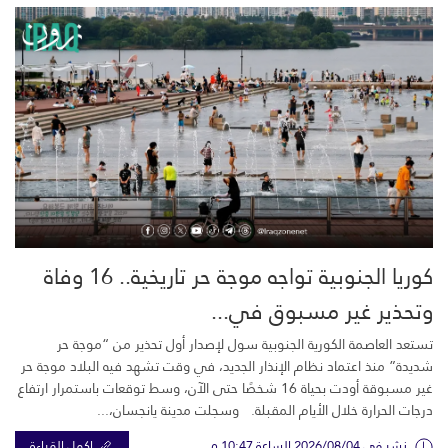
كوريا الجنوبية تواجه موجة حر تاريخية.. 16 وفاة
وتحذير غير مسبوق في...
تستعد العاصمة الكورية الجنوبية سول لإصدار أول تحذير من “موجة حر
شديدة” منذ اعتماد نظام الإنذار الجديد، في وقت تشهد فيه البلاد موجة حر
غير مسبوقة أودت بحياة 16 شخصًا حتى الآن، وسط توقعات باستمرار ارتفاع
درجات الحرارة خلال الأيام المقبلة. وسجلت مدينة يانجسان،...
نشر في 2026/08/04 الساعة 10:47 م
اكمل القراءة