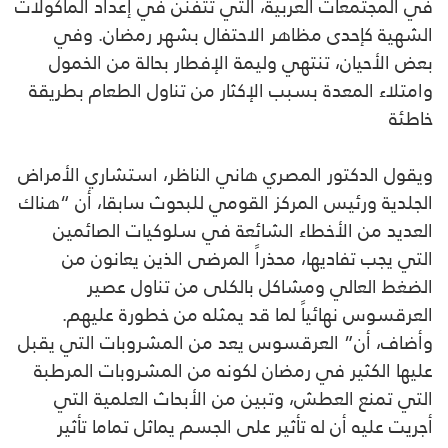
في المجتمعات العربية، التي تتفنن في إعداد المأكولات
الشهية كإحدى مظاهر الاحتفال بشهر رمضان. وفي
بعض الأحيان، تنتهي وليمة الإفطار بحالة من الخمول
وامتلاء المعدة بسبب الإكثار من تناول الطعام بطريقة
خاطئة
ويقول الدكتور المصري هاني الناظر، استشاري الأمراض
الجلدية ورئيس المركز القومي للبحوث سابقا، أن “هناك
العديد من الأخطاء الشائعة في سلوكيات الصائمين
التي يجب تفاديها، محذراً المرضى الذين يعانون من
الضغط العالي ومشاكل بالكلى من تناول عصير
العرقسوس نهائياً لما قد يمثله من خطورة عليهم.
وأضاف، أن” العرقسوس يعد من المشروبات التي يقبل
عليها الكثير في رمضان لكونه من المشروبات المرطبة
التي تمنع العطش، وتبين من الأبحاث العلمية التي
أجريت عليه أن له تأثير على الجسم يماثل تماما تأثير