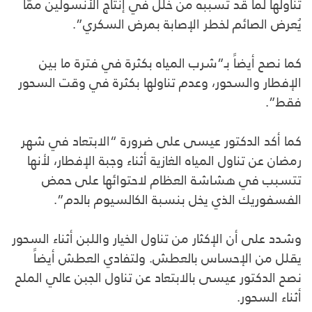
تناولها لما قد تسببه من خلل في إنتاج الأنسولين ممّا
يُعرض الصائم لخطر الإصابة بمرض السكري”.
كما نصح أيضاً بـ”شرب المياه بكثرة في فترة ما بين
الإفطار والسحور، وعدم تناولها بكثرة في وقت السحور
فقط”.
كما أكد الدكتور عيسى على ضرورة “الابتعاد في شهر
رمضان عن تناول المياه الغازية أثناء وجبة الإفطار، لأنها
تتسبب في هشاشة العظام لاحتوائها على حمض
الفسفوريك الذي يخل بنسبة الكالسيوم بالدم”.
وشدد على أن الإكثار من تناول الخيار واللبن أثناء السحور
يقلل من الإحساس بالعطش. ولتفادي العطش أيضاً
نصح الدكتور عيسى بالابتعاد عن تناول الجبن عالي الملح
أثناء السحور.