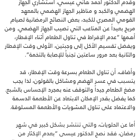
وقدم الدكتور أحمد هاني عيسي، استشاري الجهاز
الهضمي والكبد و مناظير الجهاز الهضمي بالمعهد
القومي المصري للكبد، بعض النصائح الرمضانية لصيام
مريح بعيداً عن المتاعب التي تصيب الجهاز الهضمي. ومن
أهمها “عدم الإفراط في تناول الطعام أثناء الإفطار،
ويفضل تقسيم الأكل إلى وجبتين، الأولى وقت الإفطار
والثانية بعد مرور ساعتين تجنباً للإصابة بالتخمة”.
وأضاف، أن تناول الطعام بسرعة وقت الإفطار، قد
يتسبب في عسر الهضم ومشاكل بالقولون، لذا يجب
مضغ الطعام جيداً والتوقف عنه بمجرد الإحساس بالشبع.
كما يفضل بقدر الإمكان الابتعاد عن الأطعمة الدسمة
والاعتماد على تناول المشويات والأطعمة المسلوقة.
أما عن الحلويات، والتي تنتشر بشكل كبير في شهر
رمضان، فقد نصح الدكتور عيسى “بعدم الإكثار من