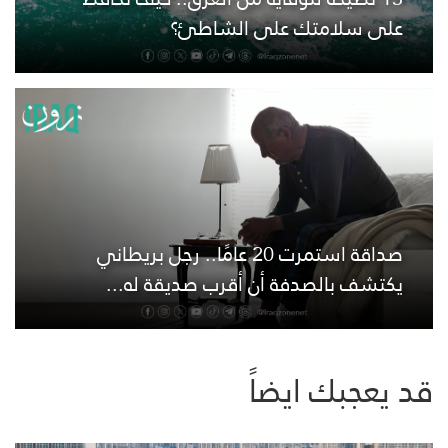
على سلامتك على الشاطئ؟
صداقة استمرت 20 عامًا.. رجل بريطاني
يكتشف بالصدفة أن أقرب صديقة له...
قد يعجبك ايضاً