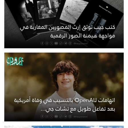
كتب جيب توثق إرث المصورين المغاربة في
مواجهة هيمنة الصور الرقمية
اتهامات لـOpenAI بالتسبب في وفاة أمريكية
بعد تفاعل طويل مع تشات جي...