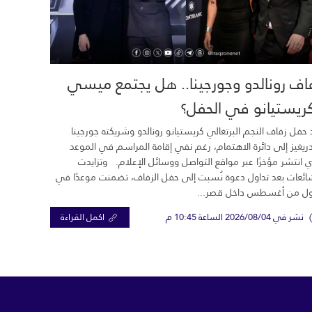
اف رونالدو وجورجينا.. هل يجتمع ميسي
ريستيانو في الحفل؟
 حفل زفاف النجم البرتغالي كريستيانو رونالدو وشريكته جورجينا
ريغيز إلى دائرة الاهتمام، رغم نفي إقامة المراسم في الموعد
ي انتشر مؤخرًا عبر مواقع التواصل ووسائل الإعلام. وتزايدت
ائعات بعد تداول دعوة نُسبت إلى حفل الزفاف، تضمنت موعدًا في
ول من أغسطس داخل قصر...
نشر في 2026/08/04 الساعة 10:45 م
اكمل القراءة