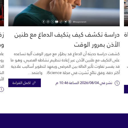
خية.. 16 وفاة
دراسة تكشف كيف يتكيف الدماغ مع طنين
زف
الأذن بمرور الوقت
وك
كشفت دراسة حديثة أن الدماغ قد يطوّر مع مرور الوقت آلية تساعده
عاد
على التكيف مع طنين الأذن عبر إعادة تنظيم نشاطه العصبي، وهو ما
رود
قد يفسر تفاوت تأثير الحالة بين المرضى ويمهد لتطوير أساليب علاجية
الذ
أكثر دقة، وفق نتائج نُشرت في مجلة iScience. واعتمد...
الش
الأ
نشر في 2026/08/04 الساعة 10:46 م
اكمل القراءة