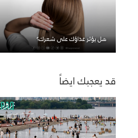
هل يؤثر غذاؤك على شعرك؟
قد يعجبك ايضاً