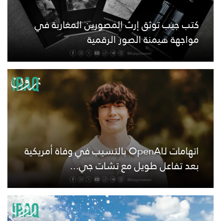
كتب جيب توثق إرث المصورين المغاربة في
مواجهة هيمنة الصور الرقمية
اتهامات لـOpenAI بالتسبب في وفاة أمريكية
بعد تفاعل طويل مع تشات جي...