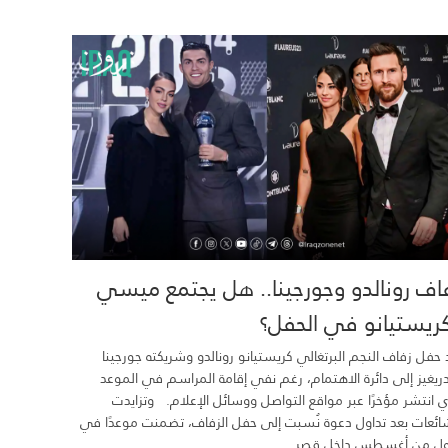
اف رونالدو وجورجينا.. هل يجتمع ميسي
ريستيانو في الحفل؟
 حفل زفاف النجم البرتغالي كريستيانو رونالدو وشريكته جورجينا
ريغيز إلى دائرة الاهتمام، رغم نفي إقامة المراسم في الموعد
ي انتشر مؤخرًا عبر مواقع التواصل ووسائل الإعلام. وتزايدت
ائعات بعد تداول دعوة نُسبت إلى حفل الزفاف، تضمنت موعدًا في
ول من أغسطس داخل قصر...