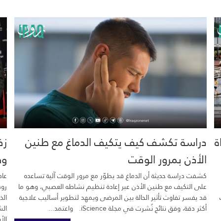
خية.. 16 وفاة
دراسة تكشف كيف يتكيف الدماغ مع طنين
زف
الأذن بمرور الوقت
وك
كشفت دراسة حديثة أن الدماغ قد يطوّر مع مرور الوقت آلية تساعده
عاد
على التكيف مع طنين الأذن عبر إعادة تنظيم نشاطه العصبي، وهو ما
رود
قد يفسر تفاوت تأثير الحالة بين المرضى ويمهد لتطوير أساليب علاجية
الذ
أكثر دقة، وفق نتائج نُشرت في مجلة iScience. واعتمد...
الش
الأ