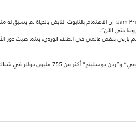
وقال متعهد دفن الموتى “إسحاق فيليجاس” لـ Jam Press: إن الاهتمام بالتابوت الناب
وننا حتى الآن”.
باربي بنقص عالمي في الطلاء الوردي، بينما صبت دور الأز
75 مليون دولار في شباك التذاكر عالميًا منذ طرحه.