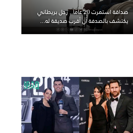
صداقة استمرت 20 عامًا.. رجل بريطاني
يكتشف بالصدفة أن أقرب صديقة له...