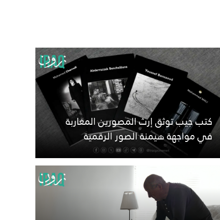
كتب جيب توثق إرث المصورين المغاربة
في مواجهة هيمنة الصور الرقمية