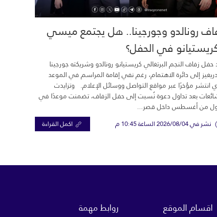
اف رونالدو وجورجينا.. هل يجتمع ميسي
ريستيانو في الحفل؟
 حفل زفاف النجم البرتغالي كريستيانو رونالدو وشريكته جورجينا
ريغيز إلى دائرة الاهتمام، رغم نفي إقامة المراسم في الموعد
ي انتشر مؤخرًا عبر مواقع التواصل ووسائل الإعلام. وتزايدت
ائعات بعد تداول دعوة نُسبت إلى حفل الزفاف، تضمنت موعدًا في
ول من أغسطس داخل قصر...
نشر في 2026/08/04 الساعة 10:45 م
اكمل القراءة
اقسام الموقع
روابط مهمة