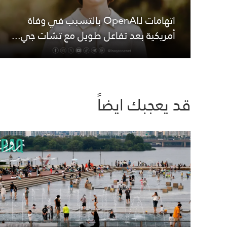
اتهامات لـOpenAI بالتسبب في وفاة
أمريكية بعد تفاعل طويل مع تشات جي...
قد يعجبك ايضاً