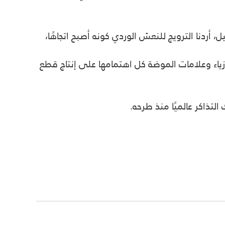
ض بالحياة لم يسبق له مثيل، أردنا الترويج للنعش الوردي كونه أصبح اتجاهًا،
ياء وعلامات الموضة كل اهتمامها على إنتاج قطع