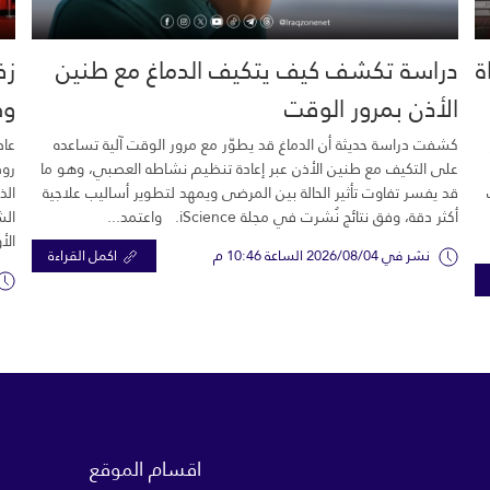
خية.. 16 وفاة
دراسة تكشف كيف يتكيف الدماغ مع طنين
زف
الأذن بمرور الوقت
وك
كشفت دراسة حديثة أن الدماغ قد يطوّر مع مرور الوقت آلية تساعده
عاد
على التكيف مع طنين الأذن عبر إعادة تنظيم نشاطه العصبي، وهو ما
رود
قد يفسر تفاوت تأثير الحالة بين المرضى ويمهد لتطوير أساليب علاجية
الذ
أكثر دقة، وفق نتائج نُشرت في مجلة iScience. واعتمد...
الش
الأ
نشر في 2026/08/04 الساعة 10:46 م
اكمل القراءة
اقسام الموقع