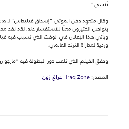
تُنسى”.
يتواصل الكثيرون معنًا للاستفسار عنه، لقد نفد مخز
ويأتي هذا الإعلان في الوقت الذي تسبب فيه فيلم 
وردية لمجاراة الترند العالمي.
وحقق الفيلم الذي تلعب دور البطولة فيه “مارجو روبي” و”ريان جوسلينج” أكثر من 5
المصدر:
Iraq Zone | عراق زون