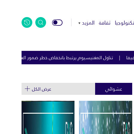
كنولوجيا
ثقافة
المزيد
م يرتبط بانخفاض خطر ضمور العضلات بنسبة 53%
محمد صلاح يم
عشوائي
عرض الكل