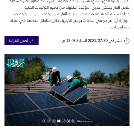
أعلنت وزارة الكهرباء أنها باشرت باتخاذ خطوات من ثلاثة محاور لحل مشكلة
نقص الغاز بشكل جذري، مؤكدة الانتهاء من جميع الترتيبات الفنية
واللوجستية المتعلقة باتفاقية استيراد الغاز من تركمانستان. وأوضحت
الوزارة أن التراجع في ساعات تجهيز الكهرباء طال مناطق مختلفة في بغداد
ومحافظات...
نشر في 2025/07/30 الساعة 12:08 م
اكمل القراءة