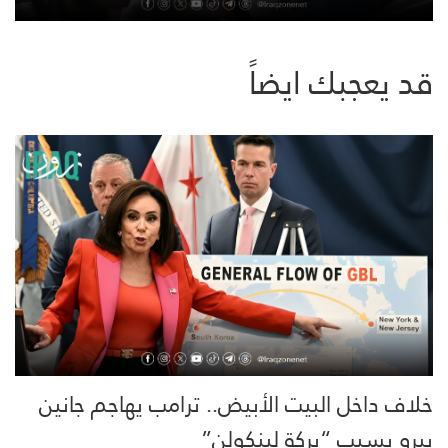
قد يعجبك ايضاً
خلاف داخل البيت الأبيض.. ترامب يهاجم جانين
بيرو بسبب “بركة لينكولن”