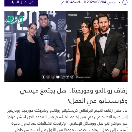
نشر في 2026/08/04 الساعة 10:46 م
اكمل القراءة
زفاف رونالدو وجورجينا.. هل يجتمع ميسي
وكريستيانو في الحفل؟
عاد حفل زفاف النجم البرتغالي كريستيانو رونالدو وشريكته جورجينا رودريغيز
إلى دائرة الاهتمام، رغم نفي إقامة المراسم في الموعد الذي انتشر مؤخرًا
عبر مواقع التواصل ووسائل الإعلام. وتزايدت الشائعات بعد تداول دعوة
نُسبت إلى حفل الزفاف، تضمنت موعدًا في الأول من أغسطس داخل