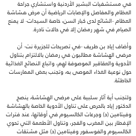
في مستشفيات البشير الأردنية واستشاري جراحة
العظام والمفاصل والإصابات الرياضية ‎أن مرض هشاشة
العظام -الشائع لدى كبار السن، خاصة السيدات- لا يمنع
الصيام في شهر رمضان إلا في حالات نادرة.
وأضاف إياد بن طريف -في تصريحات للجزيرة نت- أن
مرضى الهشاشة مطالبون في رمضان بالالتزام بتناول
الأدوية والعقاقير الموصوفة لهم، واتباع النصائح الغذائية
حول نوعية الغذاء الموصى به، وتجنب بعض الممارسات
الخاطئة.
ولتجنب أية آثار سلبية على مرضى الهشاشة، ينصح
الدكتور إياد بالحرص على تناول الأدوية الخاصة بالهشاشة
وفيتامين (د) وجرعات الكالسيوم في أوقاتها، عند فترات
الإفطار بين المغرب والفجر، وتناول الأطعمة التي تحوي
الكالسيوم والفوسفور وفيتامين (د) مثل مشتقات