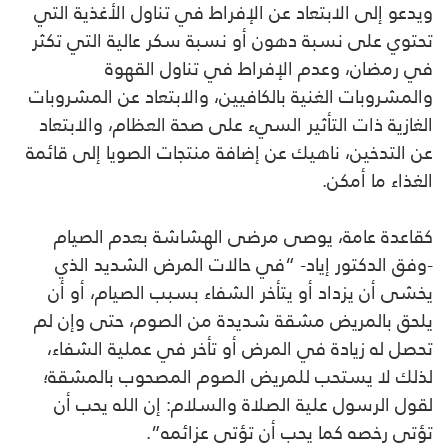
‎ويدعو إلى الابتعاد عن الإفراط في تناول الأغذية التي
تحتوي على نسبة دهون أو نسبة سكر عالية التي تكثر
في رمضان، وعدم الإفراط في تناول القهوة
والمشروبات الغنية بالكافيين، ‎والابتعاد عن المشروبات
الغازية ذات التأثير السيء على صحة العظام، ‎والابتعاد
عن التدخين، ناهيك عن ‎إضافة منتجات الصويا إلى قائمة
الغذاء ما أمكن.
‎كقاعدة عامة، يوصى مرضى الهشاشة بعدم الصيام
-وفق الدكتور إياد- “في حالات المرض الشديد الذي
يخشى أن يزداد أو يتأخر الشفاء بسبب الصيام، أو أن
يلحق بالمريض مشقة شديدة من الصوم، حتى وإن لم
تحصل له زيادة في المرض أو تأخر في عملية الشفاء،
لذلك لا يستحب للمريض الصوم المصحوب بالمشقة؛
لقول الرسول علية الصلاة والسلام: إن الله يحب أن
تؤتى رخصه كما يحب أن تؤتى عزائمه”.