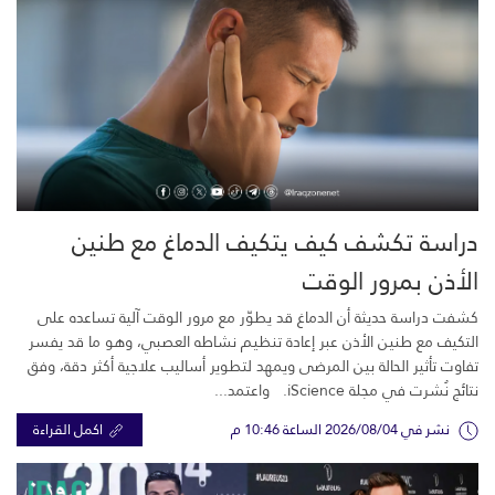
دراسة تكشف كيف يتكيف الدماغ مع طنين
الأذن بمرور الوقت
كشفت دراسة حديثة أن الدماغ قد يطوّر مع مرور الوقت آلية تساعده على
التكيف مع طنين الأذن عبر إعادة تنظيم نشاطه العصبي، وهو ما قد يفسر
تفاوت تأثير الحالة بين المرضى ويمهد لتطوير أساليب علاجية أكثر دقة، وفق
نتائج نُشرت في مجلة iScience. واعتمد...
نشر في 2026/08/04 الساعة 10:46 م
اكمل القراءة