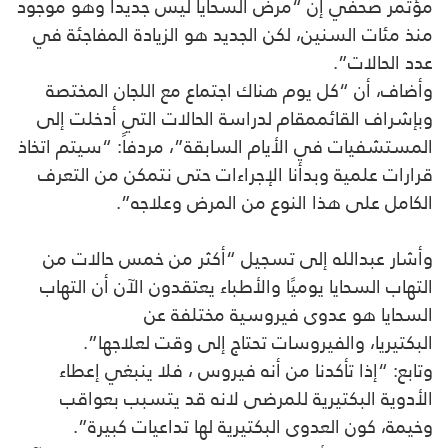
مؤتمر صحفي إن “مرض السحايا ليس جديداً وهو موجود
منذ مئات السنين، لكن الجديد هو الزيادة المفاجئة في
عدد الحالات”.
وأضاف، أن “كل يوم هناك اجتماع مع اللجان المختصة
وبإشراف القائممقام لدراسة الحالات التي أدخلت إلى
المستشفيات في الأيام السابقة”، مردفاً: “سيتم اتخاذ
قرارات علمية وبدأنا الإجراءات حتى نتمكن من التعرف
الكامل على هذا النوع من المرض وعلاجه”.
وأشار عبدالله إلى تسجيل “أكثر من خمس حالات من
التهاب السحايا يوميًا والأطباء يعتقدون الآن أن التهاب
السحايا هو عدوى فيروسية مختلفة عن
البكتيريا، والفيروسات تحتاج إلى وقت لعلاجها”.
وتابع: “إذا تأكدنا من أنه فيروس ، فلا ينبغي إعطاء
الأدوية البكتيرية للمرضى لانه قد يتسبب بعواقب
وخيمة، كون العدوى البكتيرية لها تداعيات كبيرة”.