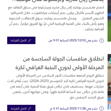
انضم مانشستر يونايتد إلى ريال مدريد وبرشلونة في سباق التعاقد مع
الظهير الأيسر ناثانيال براون، نجم آينتراخت فرانكفورت، خلال الميركاتو
الشتوي المقبل. ويدخل مانشستر يونايتد سوق الانتقالات الشتوية
وهو يأمل بالبناء على الفترة الإيجابية التي مرّ بها الفريق مؤخراً، رغم أن
أهدافه تختلف...
نشر في 2025/12/03 الساعة 9:01 ص
اكمل القراءة
انطلاق منافسات الجولة السادسة من
المرحلة الأولى لدوري النخبة العراقي لكرة
اليد...
تنطلق اليوم الجمعة منافسات الدور السادس من المرحلة الأولى
لدوري النخبة العراقي لكرة اليد للموسم (2025-2026)، حيث تُقام ثلاث
مباريات مهمة. يستضيف نادي ديالى فريق نفط البصرة على أرضه في
قاعة نادي ديالى عند الساعة الثانية ظهراً. وفي مواجهة أخرى، يلتقي
فريق الحشد الشعبي مع...
نشر في 2025/11/28 الساعة 3:31 م
اكمل القراءة