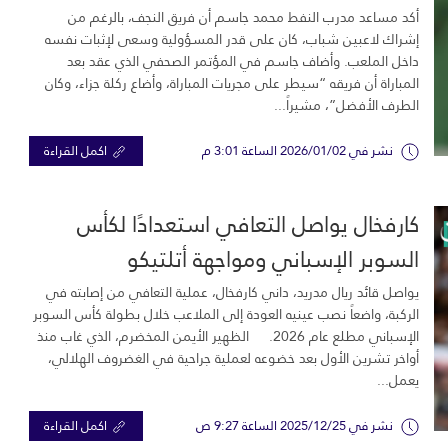
والنفسية
أكد مساعد مدرب النفط محمد جاسم أن فريق النجف، بالرغم من
إشراك لاعبين شباب، كان على قدر المسؤولية وسعى لإثبات نفسه
داخل الملعب. وأضاف جاسم في المؤتمر الصحفي الذي عقد بعد
المباراة أن فريقه “سيطر على مجريات المباراة، وأضاع ركلة جزاء، وكان
الطرف الأفضل”، مشيراً...
نشر في 2026/01/02 الساعة 3:01 م
اكمل القراءة
كارفخال يواصل التعافي استعدادًا لكأس
السوبر الإسباني ومواجهة أتلتيكو
يواصل قائد ريال مدريد، داني كارفخال، عملية التعافي من إصابته في
الركبة، واضعاً نصب عينيه العودة إلى الملاعب خلال بطولة كأس السوبر
الإسباني مطلع عام 2026. الظهير الأيمن المخضرم، الذي غاب منذ
أواخر تشرين الأول بعد خضوعه لعملية جراحية في الغضروف الهلالي،
يعمل...
نشر في 2025/12/25 الساعة 9:27 ص
اكمل القراءة