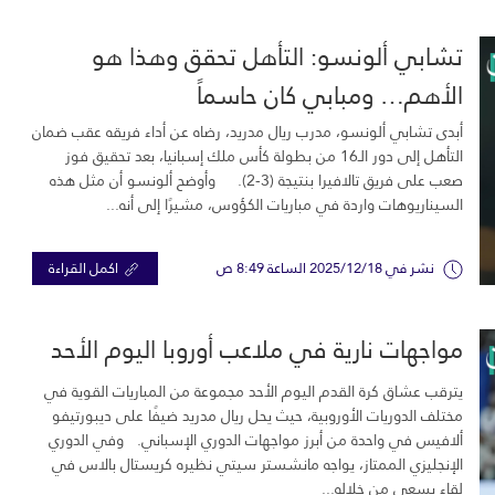
تشابي ألونسو: التأهل تحقق وهذا هو
الأهم… ومبابي كان حاسماً
أبدى تشابي ألونسو، مدرب ريال مدريد، رضاه عن أداء فريقه عقب ضمان
التأهل إلى دور الـ16 من بطولة كأس ملك إسبانيا، بعد تحقيق فوز
صعب على فريق تالافيرا بنتيجة (3-2). وأوضح ألونسو أن مثل هذه
السيناريوهات واردة في مباريات الكؤوس، مشيرًا إلى أنه...
نشر في 2025/12/18 الساعة 8:49 ص
اكمل القراءة
مواجهات نارية في ملاعب أوروبا اليوم الأحد
يترقب عشاق كرة القدم اليوم الأحد مجموعة من المباريات القوية في
مختلف الدوريات الأوروبية، حيث يحل ريال مدريد ضيفًا على ديبورتيفو
ألافيس في واحدة من أبرز مواجهات الدوري الإسباني. وفي الدوري
الإنجليزي الممتاز، يواجه مانشستر سيتي نظيره كريستال بالاس في
لقاء يسعى من خلاله...