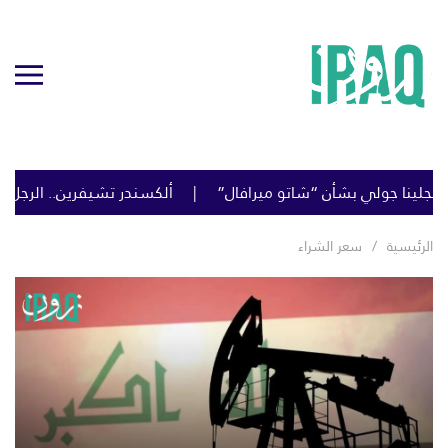
“شاتو ميرافال”
ألكسندر تشيفرين.. الرجل الذي يقود المواجهة ضد 
الرئيسية
سعر الشراء