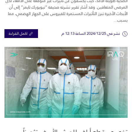
الصحية طويلة الأمد، حيث يكشفون عن تأثيرات غير متوقعة على الأمعاء لدى
المرضى المتعافين. وقد أشار تقرير نشرته صحيفة “نيويورك تايمز” إلى أن
الأبحاث الأخيرة تبرز التأثيرات المستمرة للفيروس على الجهاز الهضمي، مما
يسبب...
نشر في 2024/12/25 الساعة 12:13 م
اكمل القراءة
تخصيص قطع أراض للجيش الأبيض تثميناً