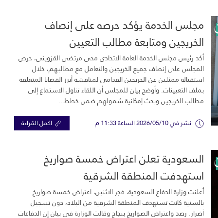
مجلس الخدمة يؤكد حرصه على إنصاف
الخريجين ومتابعة مطالب التعيين
أكد رئيس مجلس الخدمة العامة الاتحادي محي مرتضى القزويني، حرص
المجلس على إنصاف جميع الخريجين والتعامل مع مطالبهم، خلال
استقباله ممثلين عن الخريجين القدامى لمناقشة أبرز القضايا المتعلقة
بملف التعيينات. وأوضح بيان للمجلس أن اللقاء تناول الاستماع إلى
مطالب الخريجين وبحث إمكانية شمولهم ضمن خطط...
نشر في 2026/05/10 الساعة 11:33 م
اكمل القراءة
السعودية تعلن اعتراض خمسة صواريخ
استهدفت المنطقة الشرقية
أعلنت وزارة الدفاع السعودية، فجر الاثنين، اعتراض خمسة صواريخ
بالستية كانت تستهدف المنطقة الشرقية من البلاد، دون تسجيل
أضرار. رصد واعتراض الصواريخ بنجاح وقالت الوزارة في بيان إن الدفاعات