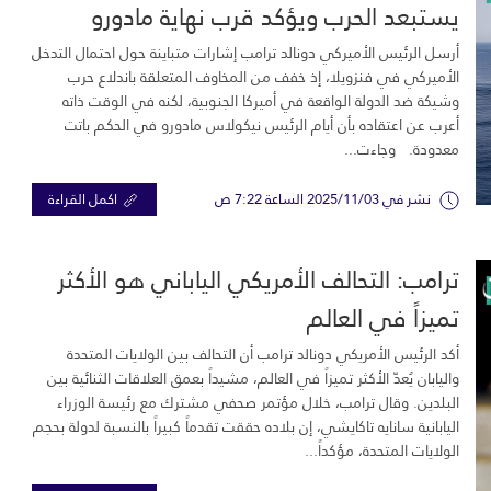
يستبعد الحرب ويؤكد قرب نهاية مادورو
أرسل الرئيس الأميركي دونالد ترامب إشارات متباينة حول احتمال التدخل
الأميركي في فنزويلا، إذ خفف من المخاوف المتعلقة باندلاع حرب
وشيكة ضد الدولة الواقعة في أميركا الجنوبية، لكنه في الوقت ذاته
أعرب عن اعتقاده بأن أيام الرئيس نيكولاس مادورو في الحكم باتت
معدودة. وجاءت...
نشر في 2025/11/03 الساعة 7:22 ص
اكمل القراءة
ترامب: التحالف الأمريكي الياباني هو الأكثر
تميزاً في العالم
أكد الرئيس الأمريكي دونالد ترامب أن التحالف بين الولايات المتحدة
واليابان يُعدّ الأكثر تميزاً في العالم، مشيداً بعمق العلاقات الثنائية بين
البلدين. وقال ترامب، خلال مؤتمر صحفي مشترك مع رئيسة الوزراء
اليابانية سانايه تاكايشي، إن بلاده حققت تقدماً كبيراً بالنسبة لدولة بحجم
الولايات المتحدة، مؤكداً...