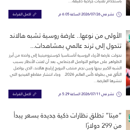
باستخدام تقنيات جراحية دقيقة،...
نشر في 2026/07/26 الساعة 6:05 م
اكمل القراءة
الأولى من نوعها.. عارضة روسية تشبه هالاند
تتحول إلى ترند عالمي بمشاهدات...
تحولت عارضة الأزياء الروسية أناستاسيا كوستروميتينا إلى واحدة من أبرز
الظواهر على مواقع التواصل الاجتماعي، بعد أن لفتت الأنظار بسبب
الشبه الكبير بينها وبين نجم منتخب النرويج إرلينغ هالاند، الذي يواصل
التألق في بطولة كأس العالم 2026. وجاء انتشار مقاطع الفيديو التي
تنشرها العارضة...
نشر في 2026/07/11 الساعة 5:29 م
اكمل القراءة
“ميتا” تطلق نظارات ذكية جديدة بسعر يبدأ
من 299 دولارًا